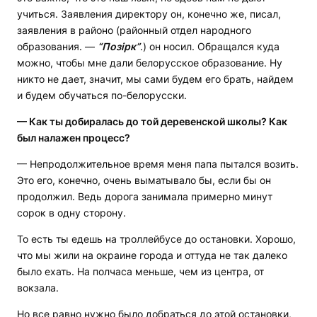
учиться. Заявления директору он, конечно же, писал,
заявления в районо (районный отдел народного
образования. —
“
Позірк
”
.) он носил. Обращался куда
можно, чтобы мне дали белорусское образование. Ну
никто не дает, значит, мы сами будем его брать, найдем
и будем обучаться по-белорусски.
— Как ты добиралась до той деревенской школы? Как
был налажен процесс?
— Непродолжительное время меня папа пытался возить.
Это его, конечно, очень выматывало бы, если бы он
продолжил. Ведь дорога занимала примерно минут
сорок в одну сторону.
То есть ты едешь на троллейбусе до остановки. Хорошо,
что мы жили на окраине города и оттуда не так далеко
было ехать. На полчаса меньше, чем из центра, от
вокзала.
Но все равно нужно было добраться до этой остановки,