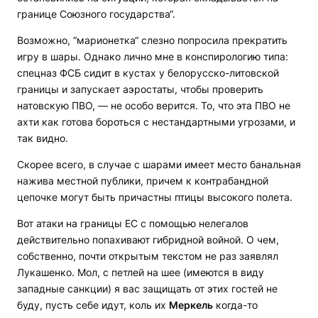
границе Союзного государства“.
Возможно, “марионетка“ слезно попросила прекратить
игру в шары. Однако лично мне в конспирологию типа:
спецназ ФСБ сидит в кустах у белорусско-литовской
границы и запускает аэростаты, чтобы проверить
натовскую ПВО, — не особо верится. То, что эта ПВО не
ахти как готова бороться с нестандартными угрозами, и
так видно.
Скорее всего, в случае с шарами имеет место банальная
нажива местной публики, причем к контрабандной
цепочке могут быть причастны птицы высокого полета.
Вот атаки на границы ЕС с помощью нелегалов
действительно попахивают гибридной войной. О чем,
собственно, почти открытым текстом не раз заявлял
Лукашенко. Мол, с петлей на шее (имеются в виду
западные санкции) я вас защищать от этих гостей не
буду, пусть себе идут, коль их
Меркель
когда-то