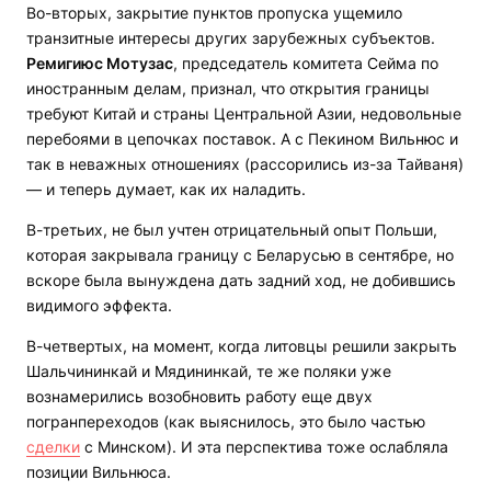
Во-вторых, закрытие пунктов пропуска ущемило
транзитные интересы других зарубежных субъектов.
Ремигиюс Мотузас
, председатель комитета Сейма по
иностранным делам, признал, что открытия границы
требуют Китай и страны Центральной Азии, недовольные
перебоями в цепочках поставок. А с Пекином Вильнюс и
так в неважных отношениях (рассорились из-за Тайваня)
— и теперь думает, как их наладить.
В-третьих, не был учтен отрицательный опыт Польши,
которая закрывала границу с Беларусью в сентябре, но
вскоре была вынуждена дать задний ход, не добившись
видимого эффекта.
В-четвертых, на момент, когда литовцы решили закрыть
Шальчининкай и Мядининкай, те же поляки уже
вознамерились возобновить работу еще двух
погранпереходов (как выяснилось, это было частью
сделки
с Минском). И эта перспектива тоже ослабляла
позиции Вильнюса.