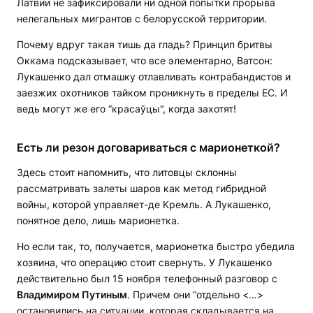
Латвии не зафиксировали ни одной попытки прорыва
нелегальных мигрантов с белорусской территории.
Почему вдруг такая тишь да гладь? Принцип бритвы
Оккама подсказывает, что все элементарно, Ватсон:
Лукашенко дал отмашку отлавливать контрабандистов и
заезжих охотников тайком проникнуть в пределы ЕС. И
ведь могут же его “красаўцы“, когда захотят!
Есть ли резон договариваться с марионеткой?
Здесь стоит напомнить, что литовцы склонны
рассматривать залеты шаров как метод гибридной
войны, которой управляет-де Кремль. А Лукашенко,
понятное дело, лишь марионетка.
Но если так, то, получается, марионетка быстро убедила
хозяина, что операцию стоит свернуть. У Лукашенко
действительно был 15 ноября телефонный разговор с
Владимиром Путиным
. Причем они “отдельно <…>
остановились на ситуации, которая складывается на