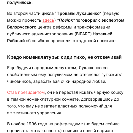
получилось.
Во второй части
цикла “Провалы Лукашенко“
(первую
можно прочесть
здесь
)
“Позірк“
поговорил с экспертом
Белорусского
центра реформы и трансформации
публичного администрирования (BIPART)
Натальей
Рябовой
об ошибках правителя в кадровой политике.
Кредо номенклатуры: сиди тихо, не отсвечивай
Еще будучи народным депутатом, Лукашенко со
свойственным ему популизмом не стеснялся “утюжить“
чиновников, зарабатывая очки народной любви.
Став президентом
, он не перестал искать черную кошку
в темной номенклатурной комнате, договорившись до
того, что ему не хватает властных полномочий для
эффективного управления.
В ноябре 1996 года на референдуме (не будем сейчас
оценивать его законность) появился новый вариант