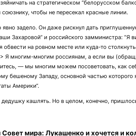
зяйничать на стратегическом “белорусском балко
союзнику, чтобы не пересекал красные линии.
 явно задело. Он даже рискнул дать приглушенну
аши Захаровой“ и российского замминистра: “Я в
я обвести на ровном месте или куда-то столкнуть
 Я многим-многим россиянам, а если вы (обраще
итесь, — мы многим можем посоветовать, как се
ому бешеному Западу, основной частью которого 
аты Америки“.
е дедушку кашлять. Но в целом, конечно, пришлос
Совет мира: Лукашенко и хочется и ко