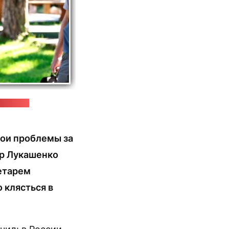
"Позірк"
вои проблемы за
р Лукашенко
етарем
 клясться в