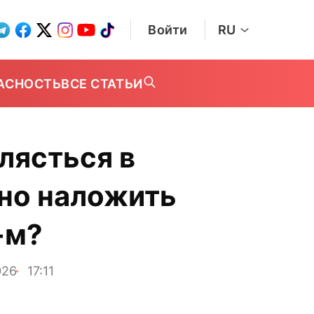
Войти
RU
АСНОСТЬ
ВСЕ СТАТЬИ
лясться в
ьно наложить
-м?
026
17:11