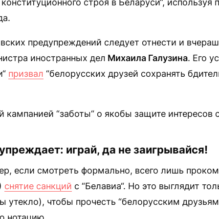
конституционного строя в Беларуси“, используя 
да.
овских предупреждений следует отнести и вчера
нистра иностранных дел
Михаила Галузина
. Его 
и“
призвал
“белорусских друзей сохранять бдител
ой кампанией “заботы“ о якобы защите интересов
преждает: играй, да не заигрывайся!
мер, если смотреть формально, всего лишь проко
)
снятие санкций
с “Белавиа“. Но это выглядит то
ы утекло), чтобы прочесть “белорусским друзьям
ю нотацию.