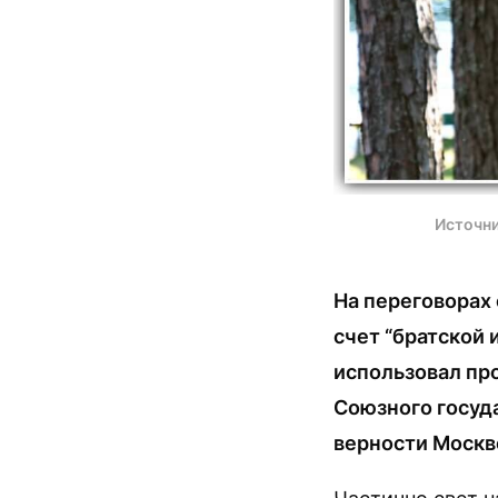
Источни
На переговорах
счет “братской 
использовал пр
Союзного госуда
верности Москв