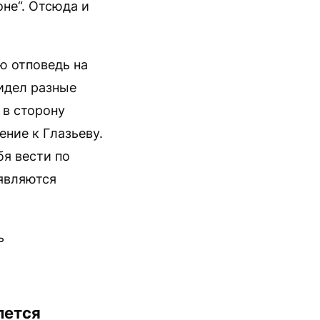
не“. Отсюда и
ю отповедь на
идел разные
 в сторону
ние к Глазьеву.
бя вести по
являются
ь
лется