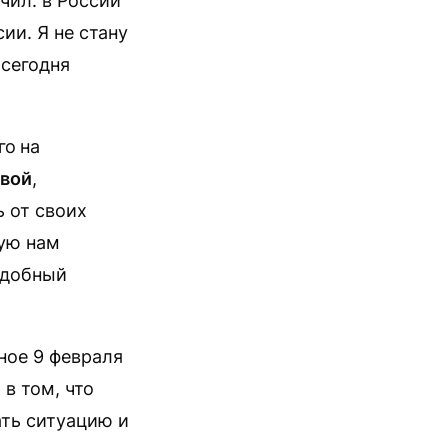
чил: в России
ии. Я не стану
 сегодня
го
на
вой
,
ь от своих
кую нам
удобный
ное 9 февраля
в том, что
ать ситуацию и