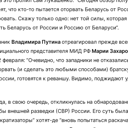
а это пролил сам Лукашенко: “Сегодня обзор полу
ят, что кто-то пытается оторвать Беларусь от Росс
вать. Скажу только одно: нет той силы, которая
ть Беларусь от России и Россию от Беларуси“.
зник
Владимира Путина
отреагировал прежде все
ициального представителя МИД РФ
Марии Захаро
 февраля:
“Очевидно, что западники не отказалис
орвать (и сделать это любыми способами) братс
оссии, готовятся к реваншу. Видимо, поджидают 
да, в свою очередь, откликнулась на обнародован
ы внешней разведки (СВР) России. Его суть была 
кратизаторы“ хотят-де “вновь попытаться раскач