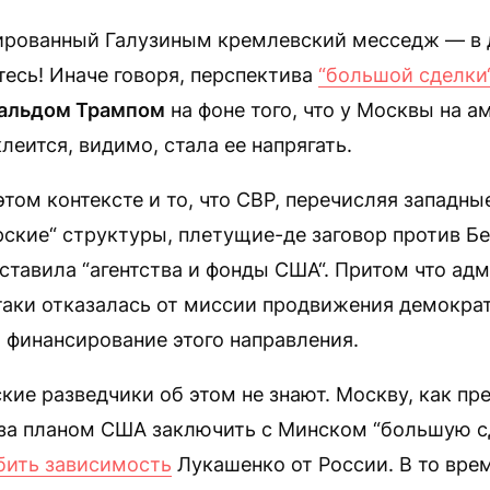
лированный Галузиным кремлевский месседж — в д
тесь! Иначе говоря, перспектива
“большой сделки
альдом Трампом
на фоне того, что у Москвы на 
леится, видимо, стала ее напрягать.
этом контексте и то, что СВР, перечисляя западны
ские“ структуры, плетущие-де заговор против Бе
ставила “агентства и фонды США“. Притом что ад
таки отказалась от миссии продвижения демократ
 финансирование этого направления.
кие разведчики об этом не знают. Москву, как пр
 за планом США заключить с Минском “большую с
бить зависимость
Лукашенко от России. В то врем