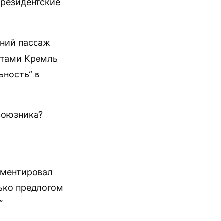
президентские
шний пассаж
устами Кремль
ьность“ в
 союзника?
мментировал
лько предлогом
“