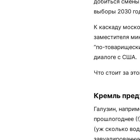
добиться смены 
выборы 2030 го
К каскаду моск
заместителя ми
“по-товарищеск
диалоге с США.
Что стоит за эт
Кремль преду
Галузин, напри
прошлогоднее (!
(уж сколько вод
завуалированну