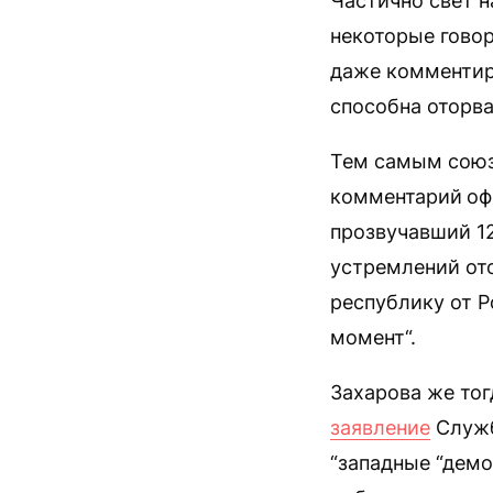
Частично свет н
некоторые говор
даже комментиро
способна оторва
Тем самым сою
комментарий
оф
прозвучавший 12
устремлений от
республику от Р
момент“.
Захарова же тог
заявление
Служб
“западные “демо