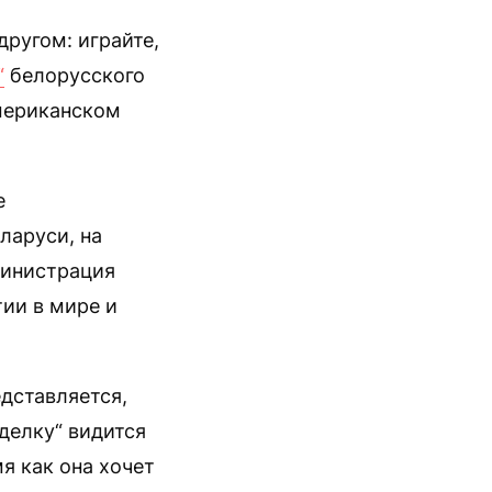
ругом: играйте,
“
белорусского
американском
е
ларуси, на
министрация
ии в мире и
едставляется,
делку“ видится
я как она хочет