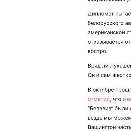
Дипломат пытает
белорусского а
американской ст
отказывается от
востро.
Вряд ли Лукашен
Он и сам жестко
В октябре прош
отметил
, что
ме
“Белавиа“ были 
везде мы можем 
Вашингтон часть