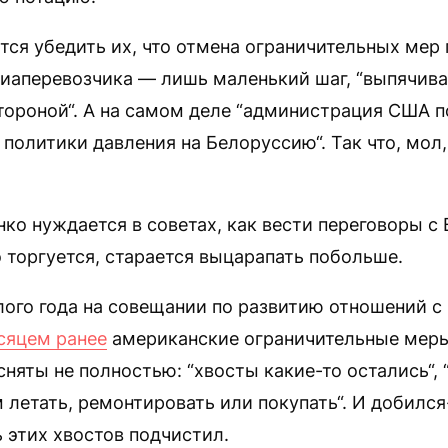
ся убедить их, что отмена ограничительных мер
виаперевозчика — лишь маленький шаг, “выпячив
ороной“. А на самом деле “администрация США п
 политики давления на Белоруссию“. Так что, мол
ко нуждается в советах, как вести переговоры с
 торгуется, старается выцарапать побольше.
лого года на совещании по развитию отношений с
сяцем ранее
американские ограничительные меры
сняты не полностью: “хвосты какие-то остались“, “
летать, ремонтировать или покупать“. И добился-
 этих хвостов подчистил.