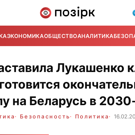
КА
ЭКОНОМИКА
ОБЩЕСТВО
АНАЛИТИКА
БЕЗОП
аставила Лукашенко к
 готовится окончател
пу на Беларусь в 2030
тика
Безопасность
Политика
16.02.2