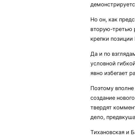
демонстрируетс
Но он, как пред
вторую-третью р
крепки позиции
Да и по взгляда
условной гибкой
явно избегает р
Поэтому вполне 
создание нового
твердят коммен
дело, предвкуша
Тихановская и Б