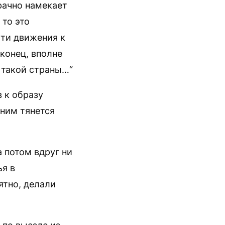
рачно намекает
 то это
ути движения к
конец, вполне
 такой страны…“
в к образу
 ним тянется
а потом вдруг ни
ья в
ятно, делали