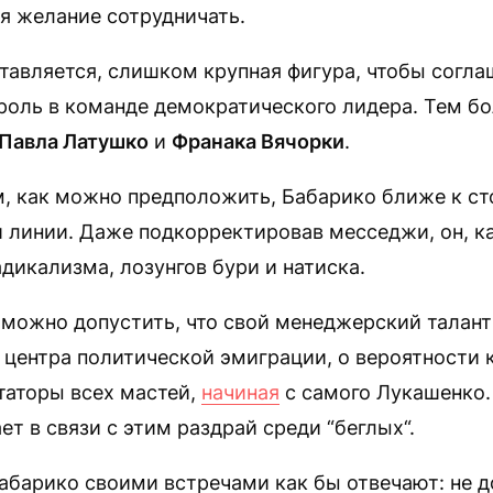
я желание сотрудничать.
ставляется, слишком крупная фигура, чтобы согла
оль в команде демократического лидера. Тем бо
Павла Латушко
и
Франака Вячорки
.
м, как можно предположить, Бабарико ближе к с
 линии. Даже подкорректировав месседжи, он, ка
адикализма, лозунгов бури и натиска.
можно допустить, что свой менеджерский талант 
 центра политической эмиграции, о вероятности 
таторы всех мастей,
начиная
с самого Лукашенко. 
ет в связи с этим раздрай среди “беглых“.
абарико своими встречами как бы отвечают: не 