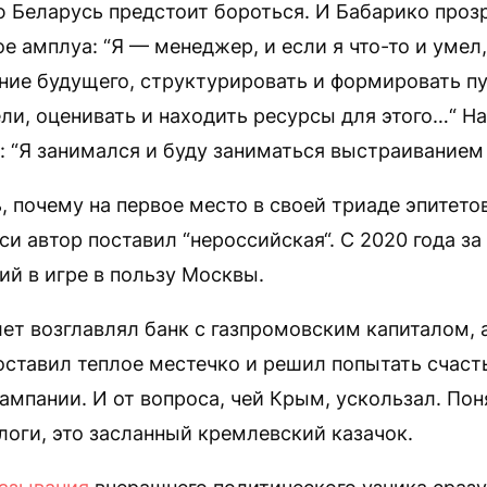
ую Беларусь предстоит бороться. И Бабарико проз
е амплуа: “Я — менеджер, и если я что-то и умел,
ние будущего, структурировать и формировать п
ли, оценивать и находить ресурсы для этого…“ На
: “Я занимался и буду заниматься выстраиванием
, почему на первое место в своей триаде эпитето
и автор поставил “нероссийская“. С 2020 года за
й в игре в пользу Москвы.
 лет возглавлял банк с газпромовским капиталом, 
о оставил теплое местечко и решил попытать счаст
ампании. И от вопроса, чей Крым, ускользал. Пон
оги, это засланный кремлевский казачок.