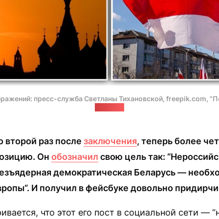
ражений: пресс-служба Светланы Тихановской, freepik.com, "По
"Позірк"
о второй раз после
заключения
, теперь более че
озицию. Он
обозначил
свою цель так: “Нероссийс
безъядерная демократическая Беларусь — необ
вропы“. И получил в фейсбуке довольно придирч
ивается, что этот его пост в социальной сети — 