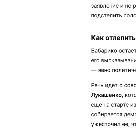
заявление и не 
подстелить сол
Как отлепить
Бабарико остае
его высказывани
— явно политиче
Речь идет о со
Лукашенко
, ко
еще на старте и
собирается дем
ужесточил ее, ч