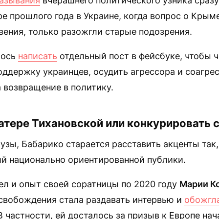
азывания
вчерашнего политического узника сразу
ре прошлого года в Украине, когда вопрос о Крым
ения, только разожгли старые подозрения.
лось
написать
отдельный пост в фейсбуке, чтобы 
оддержку украинцев, осудить агрессора и соагре
а возвращение в политику.
атере Тихановской или конкурировать с
аузы, Бабарико старается расставить акценты так
ий национально ориентированной публики.
ел и опыт своей соратницы по 2020 году
Марии К
освобождения стала раздавать интервью и
обожгл
 частности, ей досталось за призыв к Европе нач