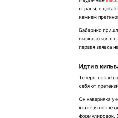
Неудачные
выск
страны, в декаб
камнем преткнов
Бабарико приш
высказаться в п
первая заявка н
Идти в кильв
Теперь, после п
себя от претенз
Он наверняка уч
которая после 
формулировок. В