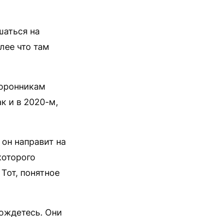
шаться на
лее что там
торонникам
к и в 2020-м,
он направит на
которого
Тот, понятное
дождетесь. Они