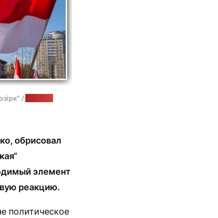
зірк" /
коллаж:
тко, обрисовал
кая“
ходимый элемент
ивую реакцию.
“не политическое