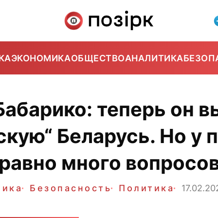
КА
ЭКОНОМИКА
ОБЩЕСТВО
АНАЛИТИКА
БЕЗОП
абарико: теперь он в
кую“ Беларусь. Но у 
равно много вопросо
тика
Безопасность
Политика
17.02.20