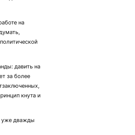
работе на
думать,
 политической
нды: давить на
ет за более
итзаключенных,
ринцип кнута и
я уже дважды