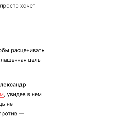
 просто хочет
обы расценивать
зглашенная цель
лександр
-м
, увидев в нем
дь не
против —