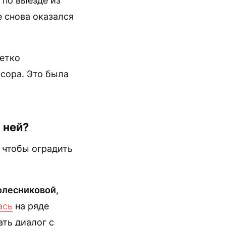
 по выезде из
е снова оказался
четко
ссора. Это была
 ней?
, чтобы оградить
олесниковой
,
ась
на ряде
ать диалог с