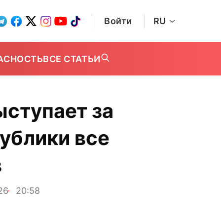
Войти
RU
АСНОСТЬ
ВСЕ СТАТЬИ
ыступает за
публики все
в
26
20:58