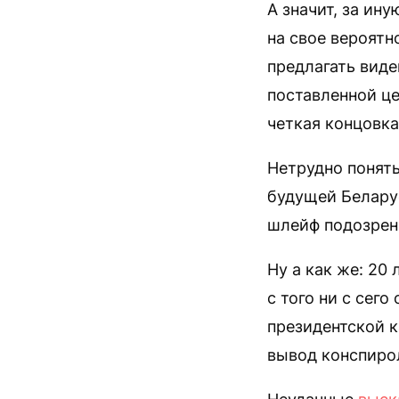
А значит, за ин
на свое вероятно
предлагать виде
поставленной це
четкая концовка
Нетрудно понять
будущей Беларус
шлейф подозрени
Ну а как же: 20
с того ни с сег
президентской к
вывод конспирол