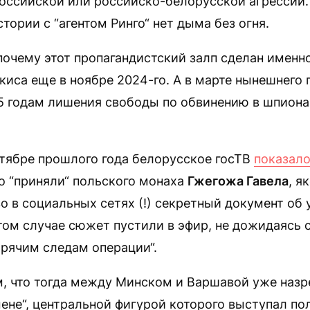
оссийской или российско-белорусской агрессии. 
стории с “агентом Ринго“ нет дыма без огня.
почему этот пропагандистский залп сделан именно
иса еще в ноябре 2024-го. А в марте нынешнего 
5 годам лишения свободы по обвинению в шпиона
нтябре прошлого года белорусское госТВ
показал
о “приняли“ польского монаха
Гжегожа Гавела
, я
о в социальных сетях (!) секретный документ об 
 том случае сюжет пустили в эфир, не дожидаясь 
орячим следам операции“.
, что тогда между Минском и Варшавой уже назр
ене“, центральной фигурой которого выступал п