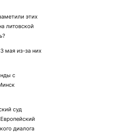
 заметили этих
 на литовской
ь?
3 мая из-за них
онды с
Минск
ский суд
 Европейский
кого диалога