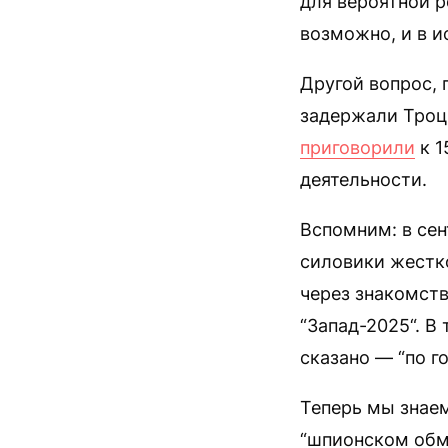
для вероятной р
возможно, и в и
Другой вопрос, 
задержали Троцк
приговорили
к 1
деятельности.
Вспомним: в се
силовики жестк
через знакомств
“Запад-2025“. В
сказано — “по г
Теперь мы знаем
“шпионском обм