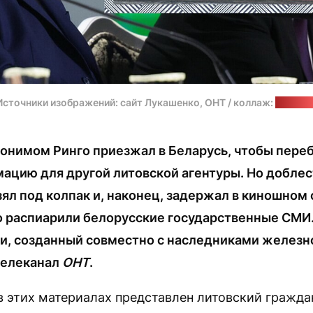
Источники изображений: сайт Лукашенко, ОНТ / коллаж:
"Позірк
донимом Ринго приезжал в Беларусь, чтобы пере
мацию для другой литовской агентуры. Но добле
зял под колпак и, наконец, задержал в киношном 
 распиарили белорусские государственные СМИ
ии, созданный совместно с наследниками железн
телеканал
ОНТ
.
 в этих материалах представлен литовский гражд