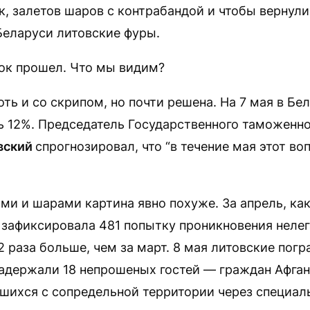
к, залетов шаров с контрабандой и чтобы вернул
Беларуси литовские фуры.
ок прошел. Что мы видим?
ть и со скрипом, но почти решена. На 7 мая в Бе
ь 12%. Председатель Государственного таможенно
вский
спрогнозировал, что “в течение мая этот во
ами и шарами картина явно похуже. За апрель, ка
а зафиксировала 481 попытку проникновения нелег
2 раза больше, чем за март. 8 мая литовские пог
 задержали 18 непрошеных гостей — граждан Афга
вшихся с сопредельной территории через специа