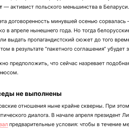
т
— активист польского меньшинства в Беларуси
 эта договоренность минувшей осенью сорвалась 
о в апреле нынешнего года. Но тогда белорусски
ли выдать пропагандистский сюжет до того време
том в результате “пакетного соглашения“ убудет з
жно предположить, что сейчас назревает подобна
ьнюсом.
седы не выполнены
овские отношения ныне крайне скверны. При это
тического диалога. В начале апреля президент Л
вал
предварительные условия: чтобы в течение м