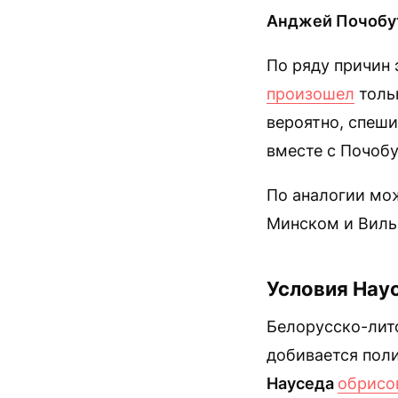
Анджей Почобу
По ряду причин
произошел
тольк
вероятно, спеши
вместе с Почобу
По аналогии мо
Минском и Вил
Условия Нау
Белорусско-лит
добивается поли
Науседа
обрисо