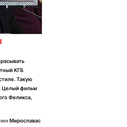
"
брасывать
стный КГБ
стиле. Такую
. Целый фильм
ого Феликса,
анин
Мирославас