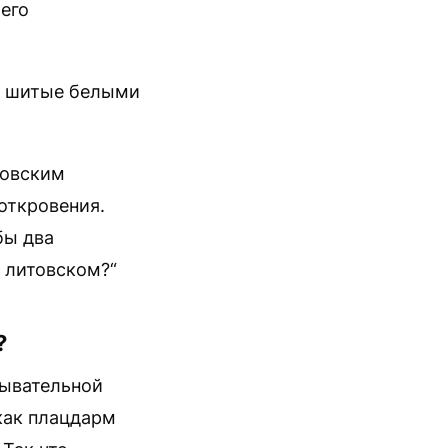
его
и, шитые белыми
товским
откровения.
бы два
 литовском?“
?
дывательной
как плацдарм