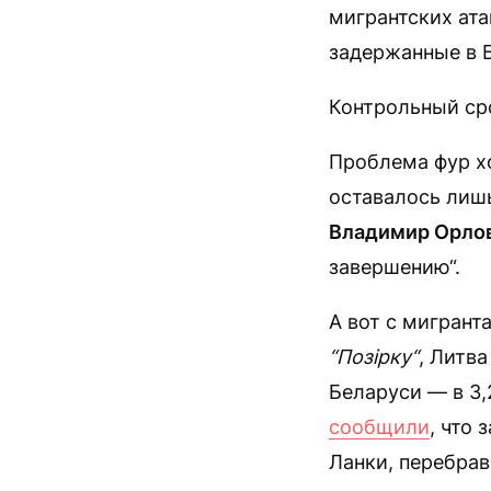
мигрантских ата
задержанные в 
Контрольный ср
Проблема фур хо
оставалось лиш
Владимир Орло
завершению“.
А вот с мигрант
“Позірку“
, Литв
Беларуси — в 3,
сообщили
, что
Ланки, перебра