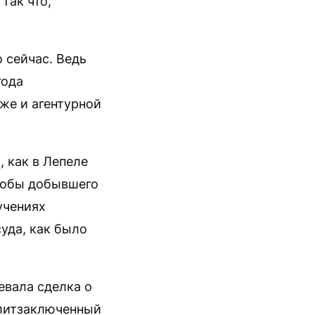
Так что,
 сейчас. Ведь
года
же и агентурной
о
, как в Лепеле
кобы добывшего
учениях
суда, как было
евала сделка о
олитзаключенный