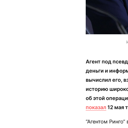
Агент под псев
деньги и инфор
вычислил его, в
историю широко
об этой операц
показал
12 мая 
“Агентом Ринго“