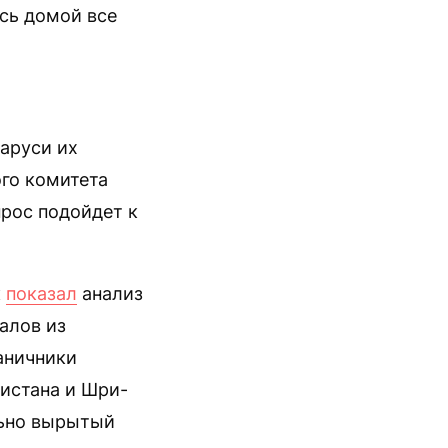
ись домой все
ларуси их
го комитета
прос подойдет к
к
показал
анализ
алов из
раничники
нистана и Шри-
льно вырытый