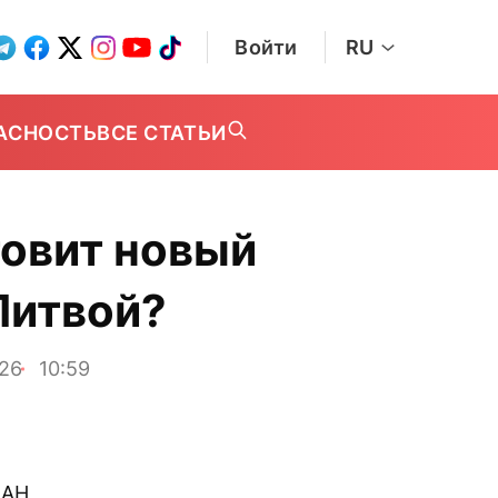
Войти
RU
АСНОСТЬ
ВСЕ СТАТЬИ
товит новый
Литвой?
026
10:59
ПАН