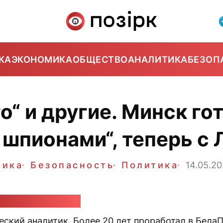
КА
ЭКОНОМИКА
ОБЩЕСТВО
АНАЛИТИКА
БЕЗОП
го“ и другие. Минск го
 шпионами“, теперь с 
тика
Безопасность
Политика
14.05.2
ндр Класковский
еский аналитик. Более 20 лет проработал в Бела