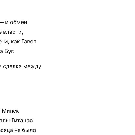
.
— и обмен
е власти,
ни, как Гавел
а Буг.
я сделка между
м Минск
итвы
Гитанас
есяца не было