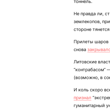
тоннель.
Не правда ли, с
землекопов, при
стороне тянется
Прилеты шаров с
снова
закрывал
Литовские власт
“контрабасом“ 
(возможно, в со
И коль скоро вс
признал
“экстре
гуманитарный ун