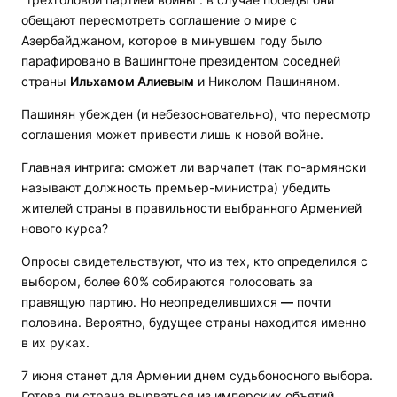
обещают пересмотреть соглашение о мире с
Азербайджаном, которое в минувшем году было
парафировано в Вашингтоне президентом соседней
страны
Ильхамом Алиевым
и Николом Пашиняном.
Пашинян убежден (и небезосновательно), что пересмотр
соглашения может привести лишь к новой войне.
Главная интрига: сможет ли варчапет (так по-армянски
называют должность премьер-министра) убедить
жителей страны в правильности выбранного Арменией
нового курса?
Опросы свидетельствуют, что из тех, кто определился с
выбором, более 60% собираются голосовать за
правящую партию. Но неопределившихся
—
почти
половина. Вероятно, будущее страны находится именно
в их руках.
7 июня станет для Армении днем судьбоносного выбора.
Готова ли страна вырваться из имперских объятий