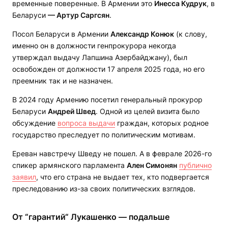
временные поверенные. В Армении это
Инесса Кудрук
, в
Беларуси
—
Артур Саргсян
.
Посол Беларуси в Армении
Александр Конюк
(к слову,
именно он в должности генпрокурора некогда
утверждал выдачу Лапшина Азербайджану), был
освобожден от должности 17 апреля 2025 года, но его
преемник так и не назначен.
В 2024 году Армению посетил генеральный прокурор
Беларуси
Андрей Швед
. Одной из целей визита было
обсуждение
вопроса выдачи
граждан, которых родное
государство преследует по политическим мотивам.
Ереван навстречу Шведу не пошел. А в феврале 2026-го
спикер армянского парламента
Ален Симонян
публично
заявил
, что его страна не выдает тех, кто подвергается
преследованию из-за своих политических взглядов.
От “гарантий“ Лукашенко
—
подальше