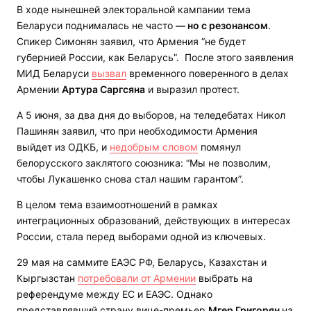
В ходе нынешней электоральной кампании тема
Беларуси поднималась не часто
— но с резонансом
.
Спикер Симонян заявил, что Армения “не будет
губернией России, как Беларусь”. После этого заявления
МИД Беларуси
вызвал
временного поверенного в делах
Армении
Артура Саргсяна
и выразил протест.
А 5 июня, за два дня до выборов, на теледебатах Никол
Пашинян заявил, что при необходимости Армения
выйдет из ОДКБ, и
недобрым словом
помянул
белорусского заклятого союзника: “Мы не позволим,
чтобы Лукашенко снова стал нашим гарантом”.
В целом тема взаимоотношений в рамках
интеграционных образований, действующих в интересах
России, стала перед выборами одной из ключевых.
29 мая на саммите ЕАЭС РФ, Беларусь, Казахстан и
Кыргызстан
потребовали от Армении
выбрать на
референдуме между ЕС и ЕАЭС. Однако
представлявший страну вице-премьер
Мгер Григорян
на