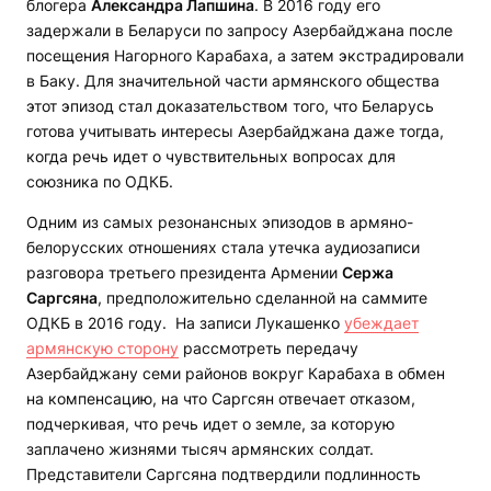
блогера
Александра Лапшина
. В 2016 году его
задержали в Беларуси по запросу Азербайджана после
посещения Нагорного Карабаха, а затем экстрадировали
в Баку. Для значительной части армянского общества
этот эпизод стал доказательством того, что Беларусь
готова учитывать интересы Азербайджана даже тогда,
когда речь идет о чувствительных вопросах для
союзника по ОДКБ.
Одним из самых резонансных эпизодов в армяно-
белорусских отношениях стала утечка аудиозаписи
разговора третьего президента Армении
Сержа
Саргсяна
, предположительно сделанной на саммите
ОДКБ в 2016 году. На записи Лукашенко
убеждает
армянскую сторону
рассмотреть передачу
Азербайджану семи районов вокруг Карабаха в обмен
на компенсацию, на что Саргсян отвечает отказом,
подчеркивая, что речь идет о земле, за которую
заплачено жизнями тысяч армянских солдат.
Представители Саргсяна подтвердили подлинность