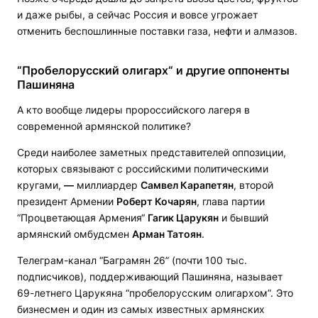
и даже рыбы, а сейчас Россия и вовсе угрожает
отменить беспошлинные поставки газа, нефти и алмазов.
“
Пробелорусский олигарх“ и другие оппоненты
Пашиняна
А кто вообще лидеры пророссийского лагеря в
современной армянской политике?
Среди наиболее заметных представителей оппозиции,
которых связывают с российскими политическими
кругами,
—
миллиардер
Самвел Карапетян
, второй
президент Армении
Роберт Кочарян
, глава партии
“Процветающая Армения“
Гагик Царукян
и бывший
армянский омбудсмен
Арман Татоян
.
Телеграм-канал “Баграмян 26” (почти 100 тыс.
подписчиков), поддерживающий Пашиняна, называет
69-летнего Царукяна “пробелорусским олигархом”. Это
бизнесмен и один из самых известных армянских