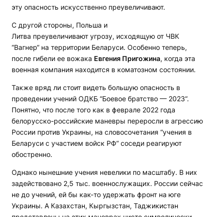
эту опасность искусственно преувеличивают.
С другой стороны, Польша и
Литва преувеличивают угрозу, исходящую от ЧВК
“Вагнер“ на территории Беларуси. Особенно теперь,
после гибели ее вожака
Евгения Пригожина
, когда эта
военная компания находится в коматозном состоянии.
Также вряд ли стоит видеть большую опасность в
проведении учений ОДКБ “Боевое братство — 2023“.
Понятно, что после того как в феврале 2022 года
белорусско-российские маневры переросли в агрессию
России против Украины, на словосочетания “учения в
Беларуси с участием войск РФ“ соседи реагируют
обостренно.
Однако нынешние учения невелики по масштабу. В них
задействовано 2,5 тыс. военнослужащих. России сейчас
не до учений, ей бы как-то удержать фронт на юге
Украины. А Казахстан, Кыргызстан, Таджикистан
представлены на этих маневрах чисто символически.