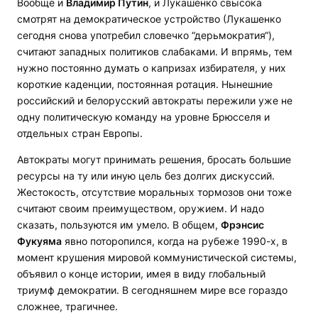
Вообще и
Владимир Путин
, и Лукашенко свысока
смотрят на демократическое устройство (Лукашенко
сегодня снова употребил словечко “дерьмократия“),
считают западных политиков слабаками. И впрямь, тем
нужно постоянно думать о капризах избирателя, у них
короткие каденции, постоянная ротация. Нынешние
российский и белорусский автократы пережили уже не
одну политическую команду на уровне Брюсселя и
отдельных стран Европы.
Автократы могут принимать решения, бросать большие
ресурсы на ту или иную цель без долгих дискуссий.
Жестокость, отсутствие моральных тормозов они тоже
считают своим преимуществом, оружием. И надо
сказать, пользуются им умело. В общем,
Фрэнсис
Фукуяма
явно поторопился, когда на рубеже 1990-х, в
момент крушения мировой коммунистической системы,
объявил о конце истории, имея в виду глобальный
триумф демократии. В сегодняшнем мире все гораздо
сложнее, трагичнее.