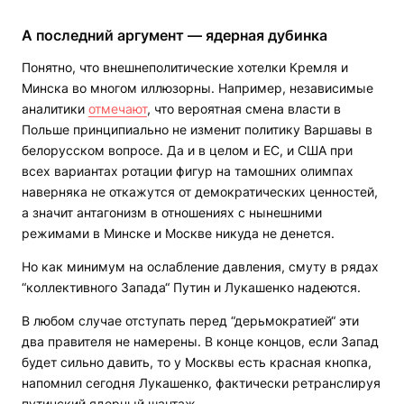
А последний аргумент — ядерная дубинка
Понятно, что внешнеполитические хотелки Кремля и
Минска во многом иллюзорны. Например, независимые
аналитики
отмечают
, что вероятная смена власти в
Польше принципиально не изменит политику Варшавы в
белорусском вопросе. Да и в целом и ЕС, и США при
всех вариантах ротации фигур на тамошних олимпах
наверняка не откажутся от демократических ценностей,
а значит антагонизм в отношениях с нынешними
режимами в Минске и Москве никуда не денется.
Но как минимум на ослабление давления, смуту в рядах
“коллективного Запада“ Путин и Лукашенко надеются.
В любом случае отступать перед “дерьмократией“ эти
два правителя не намерены. В конце концов, если Запад
будет сильно давить, то у Москвы есть красная кнопка,
напомнил сегодня Лукашенко, фактически ретранслируя
путинский ядерный шантаж.