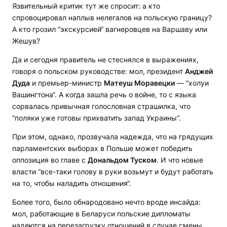
Язвительный критик тут же спросит: а кто
спровоцировал наплыв нелегалов на польскую границу?
А кто грозил “экскурсией“ вагнеровцев на Варшаву или
Жешув?
Да и сегодня правитель не стеснялся в выражениях,
говоря о польском руководстве: мол, президент
Анджей
Дуда
и премьер-министр
Матеуш Моравецки
— “холуи
Вашингтона“. А когда зашла речь о войне, то с языка
сорвалась привычная голословная страшилка, что
“поляки уже готовы прихватить запад Украины“.
При этом, однако, прозвучала надежда, что на грядущих
парламентских выборах в Польше может победить
оппозиция во главе с
Дональдом Туском
. И что новые
власти “все-таки голову в руки возьмут и будут работать
на то, чтобы наладить отношения“.
Более того, было обнародовано нечто вроде инсайда:
мол, работающие в Беларуси польские дипломаты
надеются на перезагрузку отношений в случае смены