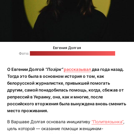
Евгения Долгая
Фото:
фейсбук-аккаунт Евгении Долгой в "Фейсбуке"
О Евгении Долгой
“Позірк“
рассказывал
два года назад.
Тогда это была в основном история о том, как
белорусской журналистке, привыкшей помогать
другим, самой понадобилась помощь, когда, сбежав от
репрессий в Украину, она, как и многие, после
российского вторжения была вынуждена вновь сменить
место проживания.
В Варшаве Долгая основала инициативу
“Политвязынка“
,
цель которой — оказание помощи женщинам-