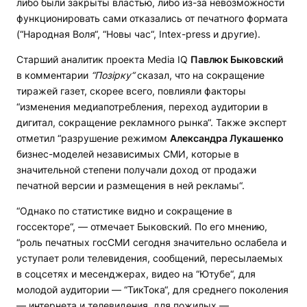
либо были закрыты властью, либо из-за невозможности
функционировать сами отказались от печатного формата
(“Народная Воля“, “Новы час“, Intex-press и другие).
Старший аналитик проекта Media IQ
Павлюк Быковский
в комментарии
“
Позірку“
сказал, что на сокращение
тиражей газет, скорее всего, повлияли факторы
“изменения медиапотребления, переход аудитории в
дигитал, сокращение рекламного рынка“. Также эксперт
отметил “разрушение режимом
Александра
Лукашенко
бизнес-моделей независимых СМИ, которые в
значительной степени получали доход от продажи
печатной версии и размещения в ней рекламы“.
“Однако по статистике видно и сокращение в
госсекторе“, — отмечает Быковский. По его мнению,
“роль печатных госСМИ сегодня значительно ослабела и
уступает роли телевидения, сообщений, пересылаемых
в соцсетях и месенджерах, видео на “Ютубе“, для
молодой аудитории — “ТикТока“, для среднего поколения
— интернета и телевидения, для пожилых —