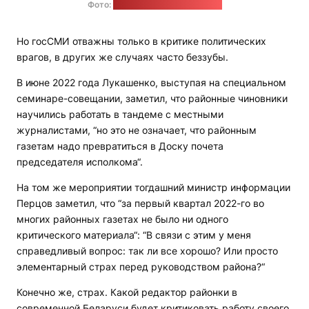
Фото:
пресс-служба Лукашенко
Но госСМИ отважны только в критике политических
врагов, в других же случаях часто беззубы.
В июне 2022 года Лукашенко, выступая на специальном
семинаре-совещании, заметил, что районные чиновники
научились работать в тандеме с местными
журналистами, “но это не означает, что районным
газетам надо превратиться в Доску почета
председателя исполкома“.
На том же мероприятии тогдашний министр информации
Перцов заметил, что “за первый квартал 2022-го во
многих районных газетах не было ни одного
критического материала“: “В связи с этим у меня
справедливый вопрос: так ли все хорошо? Или просто
элементарный страх перед руководством района?“
Конечно же, страх. Какой редактор районки в
современной Беларуси будет критиковать работу своего