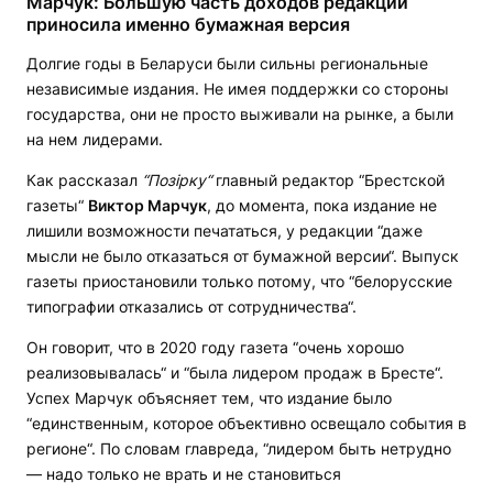
Марчук: Большую часть доходов редакции
приносила именно бумажная версия
Долгие годы в Беларуси были сильны региональные
независимые издания. Не имея поддержки со стороны
государства, они не просто выживали на рынке, а были
на нем лидерами.
Как рассказал
“Поз
ірку“
главный редактор “Брестской
газеты“
Виктор Марчук
, до момента, пока издание не
лишили возможности печататься, у редакции “даже
мысли не было отказаться от бумажной версии“. Выпуск
газеты приостановили только потому, что “белорусские
типографии отказались от сотрудничества“.
Он говорит, что в 2020 году газета “очень хорошо
реализовывалась“ и “была лидером продаж в Бресте“.
Успех Марчук объясняет тем, что издание было
“единственным, которое объективно освещало события в
регионе“. По словам главреда, “лидером быть нетрудно
— надо только не врать и не становиться