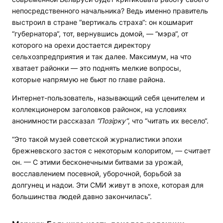
непосредственного начальника? Ведь именно правитель
выстроил в стране “вертикаль страха“: он кошмарит
“губернатора“, тот, вернувшись домой, — “мэра“, от
которого на орехи достается директору
сельхозпредприятия и так далее. Максимум, на что
хватает районки — это поднять мелкие вопросы,
которые напрямую не бьют по главе района.
Интернет-пользователь, называющий себя ценителем и
коллекционером заголовков районок, на условиях
анонимности рассказал
“Позiрку“
, что “читать их весело“.
“Это такой музей советской журналистики эпохи
брежневского застоя с некоторым колоритом, — считает
он. — С этими бесконечными битвами за урожай,
восславлением посевной, уборочной, борьбой за
долгунец и надои. Эти СМИ живут в эпохе, которая для
большинства людей давно закончилась“.