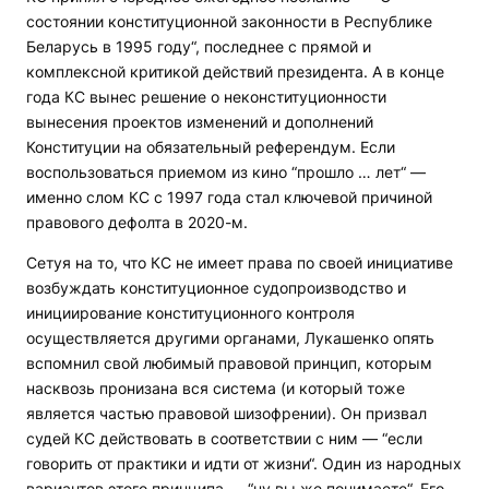
состоянии конституционной законности в Республике
Беларусь в 1995 году“, последнее с прямой и
комплексной критикой действий президента. А в конце
года КС вынес решение о неконституционности
вынесения проектов изменений и дополнений
Конституции на обязательный референдум. Если
воспользоваться приемом из кино “прошло … лет“ —
именно слом КС с 1997 года стал ключевой причиной
правового дефолта в 2020-м.
Сетуя на то, что КС не имеет права по своей инициативе
возбуждать конституционное судопроизводство и
инициирование конституционного контроля
осуществляется другими органами, Лукашенко опять
вспомнил свой любимый правовой принцип, которым
насквозь пронизана вся система (и который тоже
является частью правовой шизофрении). Он призвал
судей КС действовать в соответствии с ним — “если
говорить от практики и идти от жизни“. Один из народных
вариантов этого принципа — “ну вы же понимаете“. Его