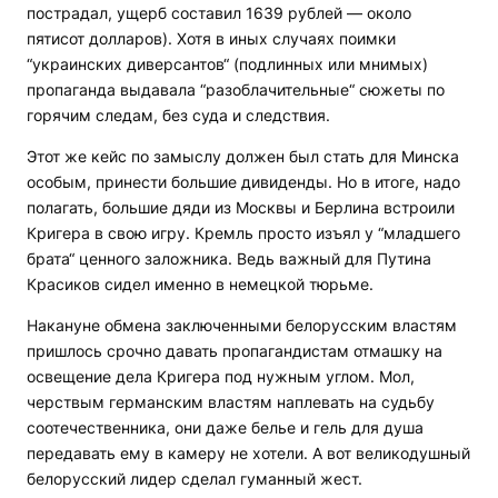
пострадал, ущерб составил 1639 рублей — около
пятисот долларов). Хотя в иных случаях поимки
“украинских диверсантов“ (подлинных или мнимых)
пропаганда выдавала “разоблачительные“ сюжеты по
горячим следам, без суда и следствия.
Этот же кейс по замыслу должен был стать для Минска
особым, принести большие дивиденды. Но в итоге, надо
полагать, большие дяди из Москвы и Берлина встроили
Кригера в свою игру. Кремль просто изъял у “младшего
брата“ ценного заложника. Ведь важный для Путина
Красиков сидел именно в немецкой тюрьме.
Накануне обмена заключенными белорусским властям
пришлось срочно давать пропагандистам отмашку на
освещение дела Кригера под нужным углом. Мол,
черствым германским властям наплевать на судьбу
соотечественника, они даже белье и гель для душа
передавать ему в камеру не хотели. А вот великодушный
белорусский лидер сделал гуманный жест.