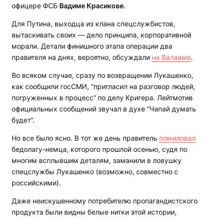
офицере ФСБ
Вадиме Красикове
.
Для Путина, выходца из клана спецслужбистов,
вытаскивать своих — дело принципа, корпоративной
морали. Детали финишного этапа операции два
правителя на днях, вероятно, обсуждали
на Валааме
.
Во всяком случае, сразу по возвращении Лукашенко,
как сообщили госСМИ, “пригласил на разговор людей,
погруженных в процесс“ по делу Кригера. Лейтмотив
официальных сообщений звучал в духе “Чапай думать
будет“.
Но все было ясно. В тот же день правитель
помиловал
бедолагу-немца, которого прошлой осенью, судя по
многим всплывшим деталям, заманили в ловушку
спецслужбы Лукашенко (возможно, совместно с
российскими).
Даже неискушенному потребителю пропагандистского
продукта были видны белые нитки этой истории,