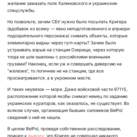
желание замазать полк Калиновского и украинские
спецслужбы.
Но позвольте, зачем СБУ нужно было посылать Кригера
(вдобавок ко всему — явно неподготовленного и априори
подозрительного персонажа) снимать объекты, которые
элементарно видны через гугл-карты? Зачем было
устраивать взрыв на станции Озерище, через которую
тогда не шли эшелоны с российскими военными
грузами? Наконец, если уж и совершать диверсию на
“железке“, то логичнее не на станции, где все
просматривается, а в укромном месте.
И таких неувязок — море. Даже войсковой части 97115,
расположение которой якобы снимал немец по заданию
украинских кураторов, как оказалось, не существует. Во
всяком случае, организация бывших силовиков ВelPol
сведений о ней не нашла.
В целом ВelPol, проведя собственное расследование,
пришел к
выводу
, что Кригер не совершал никакого