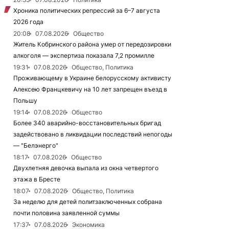
Хроника политических репрессий за 6–7 августа
2026 года
20:08
07.08.2026
Общество
Житель Кобринского района умер от передозировки
алкоголя — экспертиза показала 7,2 промилле
19:31
07.08.2026
Общество, Политика
Проживающему в Украине белорусскому активисту
Алексею Францкевичу на 10 лет запрещен въезд в
Польшу
19:14
07.08.2026
Общество
Более 340 аварийно-восстановительных бригад
задействовано в ликвидации последствий непогоды
— "Белэнерго"
18:17
07.08.2026
Общество
Двухлетняя девочка выпала из окна четвертого
этажа в Бресте
18:07
07.08.2026
Общество, Политика
За неделю для детей политзаключенных собрана
почти половина заявленной суммы
17:37
07.08.2026
Экономика