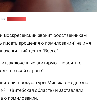
ник:
pexels.com
й Воскресенский звонит родственникам
ь писать прошения о помиловании“ на имя
возащитный центр “Весна“.
литзаключенных агитируют просить о
ды по всей стране“.
тавители прокуратуры Минска ежедневно
 1 (Витебская область) и заставляли
а о помиловании.