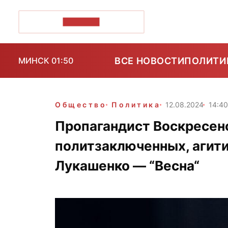
ПОЗІРК+
ВСЕ НОВОСТИ
ПОЛИТИ
МИНСК 01:50
Общество
Политика
12.08.2024
14:4
Пропагандист Воскресен
политзаключенных, агити
Лукашенко — “Весна“