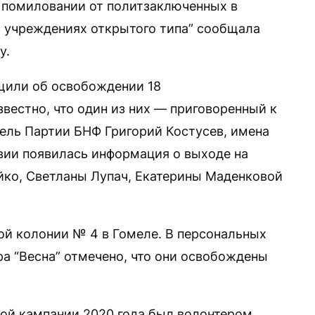
 помиловании от политзаключенных в
 учреждениях открытого типа” сообщала
y.
щили об освобождении 18
вестно, что один из них — приговоренный к
ель Партии БНФ Григорий Костусев, имена
вии появилась информация о выходе на
йко, Светланы Лупач, Екатерины Маденковой
ой колонии № 4 в Гомеле. В персональных
ра “Весна” отмечено, что они освобождены
ой кампании 2020 года был волонтером