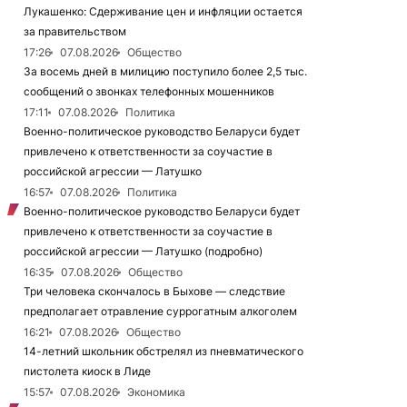
Лукашенко: Сдерживание цен и инфляции остается
за правительством
17:26
07.08.2026
Общество
За восемь дней в милицию поступило более 2,5 тыс.
сообщений о звонках телефонных мошенников
17:11
07.08.2026
Политика
Военно-политическое руководство Беларуси будет
привлечено к ответственности за соучастие в
российской агрессии — Латушко
16:57
07.08.2026
Политика
Военно-политическое руководство Беларуси будет
привлечено к ответственности за соучастие в
российской агрессии — Латушко (подробно)
16:35
07.08.2026
Общество
Три человека скончалось в Быхове — следствие
предполагает отравление суррогатным алкоголем
16:21
07.08.2026
Общество
14-летний школьник обстрелял из пневматического
пистолета киоск в Лиде
15:57
07.08.2026
Экономика