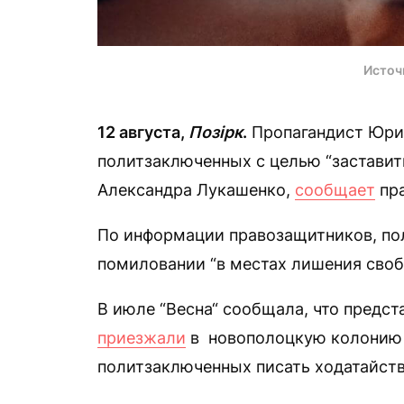
Источ
12 августа,
Позірк
.
Пропагандист Юри
политзаключенных с целью “заставит
Александра Лукашенко,
сообщает
пра
По информации правозащитников, по
помиловании “в местах лишения свобо
В июле “Весна“ сообщала, что предс
приезжали
в новополоцкую колонию №
политзаключенных писать ходатайств