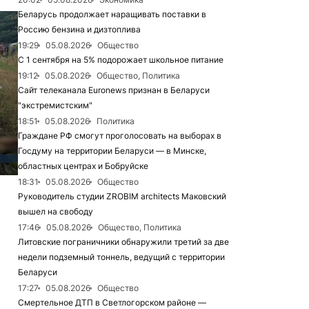
Беларусь продолжает наращивать поставки в
Россию бензина и дизтоплива
19:29
05.08.2026
Общество
С 1 сентября на 5% подорожает школьное питание
19:12
05.08.2026
Общество, Политика
Сайт телеканала Euronews признан в Беларуси
"экстремистским"
18:51
05.08.2026
Политика
Граждане РФ смогут проголосовать на выборах в
Госдуму на территории Беларуси — в Минске,
областных центрах и Бобруйске
18:31
05.08.2026
Общество
Руководитель студии ZROBIM architects Маковский
вышел на свободу
17:46
05.08.2026
Общество, Политика
Литовские пограничники обнаружили третий за две
недели подземный тоннель, ведущий с территории
Беларуси
17:27
05.08.2026
Общество
Смертельное ДТП в Светлогорском районе —