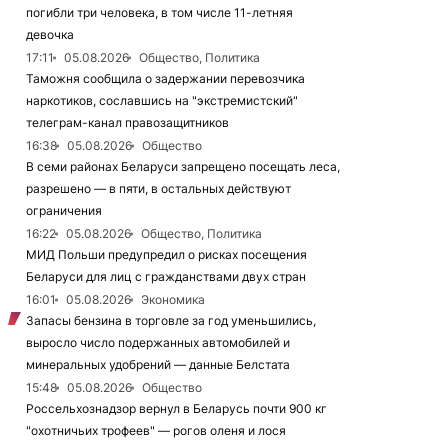
погибли три человека, в том числе 11-летняя
девочка
17:11
05.08.2026
Общество, Политика
Таможня сообщила о задержании перевозчика
наркотиков, сославшись на "экстремистский"
телеграм-канал правозащитников
16:38
05.08.2026
Общество
В семи районах Беларуси запрещено посещать леса,
разрешено — в пяти, в остальных действуют
ограничения
16:22
05.08.2026
Общество, Политика
МИД Польши предупредил о рисках посещения
Беларуси для лиц с гражданствами двух стран
16:01
05.08.2026
Экономика
Запасы бензина в торговле за год уменьшились,
выросло число подержанных автомобилей и
минеральных удобрений — данные Белстата
15:48
05.08.2026
Общество
Россельхознадзор вернул в Беларусь почти 900 кг
"охотничьих трофеев" — рогов оленя и лося