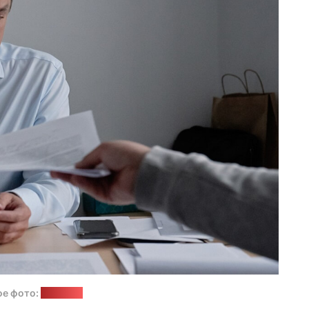
ое фото:
"Белсат"