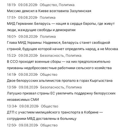
18:15
09.08.2026
Общество, Политика
Миссию демсил в Киеве возглавила Зазулинская
17:51
09.08.2026
Политика
МИД Германии: Беларусь — нация в сердце Европы, где живут
люди, жаждущие свободы и демократии
16:01
09.08.2026
Политика
Глава МИД Украины: Надеемся, Беларусь станет свободной
страной, будущее которой начнет определять народ, а не Москва
15:22
09.08.2026
Безопасность, Политика
В ССО проходят военные сборы — на них предположительно
призваны недобросовестные работники сельского хозяйства
14:18
09.08.2026
Общество
Двое белорусских альпинистов пропало в горах Кыргызстана
13:56
09.08.2026
Безопасность, Политика
Латушко призвал страны ЕС увеличить поддержку белорусских
независимых СМИ
13:34
09.08.2026
Общество
ДТП с участием милицейского транспорта в Кобрине —
сотрудники МВД доставлены в больницу
12:50
09.08.2026
Общество