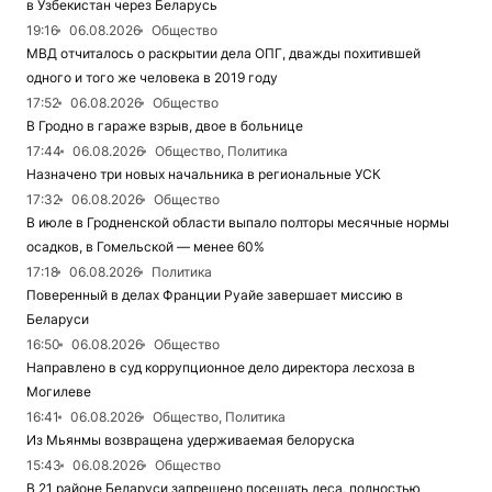
в Узбекистан через Беларусь
19:16
06.08.2026
Общество
МВД отчиталось о раскрытии дела ОПГ, дважды похитившей
одного и того же человека в 2019 году
17:52
06.08.2026
Общество
В Гродно в гараже взрыв, двое в больнице
17:44
06.08.2026
Общество, Политика
Назначено три новых начальника в региональные УСК
17:32
06.08.2026
Общество
В июле в Гродненской области выпало полторы месячные нормы
осадков, в Гомельской — менее 60%
17:18
06.08.2026
Политика
Поверенный в делах Франции Руайе завершает миссию в
Беларуси
16:50
06.08.2026
Общество
Направлено в суд коррупционное дело директора лесхоза в
Могилеве
16:41
06.08.2026
Общество, Политика
Из Мьянмы возвращена удерживаемая белоруска
15:43
06.08.2026
Общество
В 21 районе Беларуси запрещено посещать леса, полностью