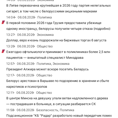
В Литве перехвачена крупнейшая в 2026 году партия нелегальных
сигарет, в том числе с белорусскими акцизными марками
14:04
06.08.2026
Политика
В первой половине 2026 года Грузия предоставила убежище
одному иностранцу, белорусы получили четыре отказа (подробно)
13:27
06.08.2026
Экономика
Доллар, евро и юань подорожали на биржевых торгах 6 августа
13:26
06.08.2026
Общество
Ежегодно офтальмологи принимают в поликлиниках более 2,5 млн
пациентов — внештатный специалист Минздрава
12:57
06.08.2026
Политика, Экономика
Президент Алжира может вскоре посетить Беларусь
12:17
06.08.2026
Общество
Белорус арестован в Варшаве по подозрению в хранении и сбыте
наркотиков и психотропов
12:11
06.08.2026
Общество
В центре Минска на девушку упали ветви надломленного дерева
— пострадавшая в больнице, в ситуации разбирается СК
11:58
06.08.2026
Безопасность, Политика
Подсанкционное "КБ "Радар" разработало новый передатчик помех