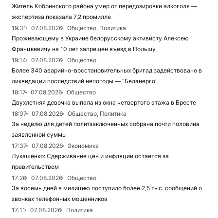
Житель Кобринского района умер от передозировки алкоголя —
экспертиза показала 7,2 промилле
19:31
07.08.2026
Общество, Политика
Проживающему в Украине белорусскому активисту Алексею
Францкевичу на 10 лет запрещен въезд в Польшу
19:14
07.08.2026
Общество
Более 340 аварийно-восстановительных бригад задействовано в
ликвидации последствий непогоды — "Белэнерго"
18:17
07.08.2026
Общество
Двухлетняя девочка выпала из окна четвертого этажа в Бресте
18:07
07.08.2026
Общество, Политика
За неделю для детей политзаключенных собрана почти половина
заявленной суммы
17:37
07.08.2026
Экономика
Лукашенко: Сдерживание цен и инфляции остается за
правительством
17:26
07.08.2026
Общество
За восемь дней в милицию поступило более 2,5 тыс. сообщений о
звонках телефонных мошенников
17:11
07.08.2026
Политика