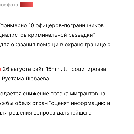
ное фото:
udf.by
 “примерно 10 офицеров-пограничников
ециалистов криминальной разведки“
 для оказания помощи в охране границе с
л
26 августа сайт 15min.lt, процитировав
 Рустама Любаева.
людается снижение потока мигрантов на
лужбы обеих стран “оценят информацию и
для решения вопроса дальнейшего