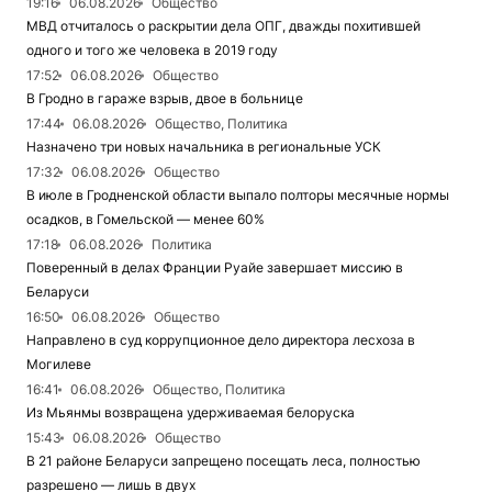
19:16
06.08.2026
Общество
МВД отчиталось о раскрытии дела ОПГ, дважды похитившей
одного и того же человека в 2019 году
17:52
06.08.2026
Общество
В Гродно в гараже взрыв, двое в больнице
17:44
06.08.2026
Общество, Политика
Назначено три новых начальника в региональные УСК
17:32
06.08.2026
Общество
В июле в Гродненской области выпало полторы месячные нормы
осадков, в Гомельской — менее 60%
17:18
06.08.2026
Политика
Поверенный в делах Франции Руайе завершает миссию в
Беларуси
16:50
06.08.2026
Общество
Направлено в суд коррупционное дело директора лесхоза в
Могилеве
16:41
06.08.2026
Общество, Политика
Из Мьянмы возвращена удерживаемая белоруска
15:43
06.08.2026
Общество
В 21 районе Беларуси запрещено посещать леса, полностью
разрешено — лишь в двух