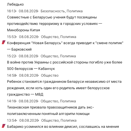
Лебедько
16:13
08.08.2026
Безопасность, Политика
Совместные с Беларусью учения будут посвящены
противодействию терроризму в городских условиях —
Минобороны Китая
15:53
08.08.2026
Общество, Политика
Конференция "Новая Беларусь" всегда приводит к "смене политик"
— Барковский
15:22
08.08.2026
Общество, Политика
В войне против Украины с российской стороны погибло уже более
500 белорусов — Кабанчук
14:58
08.08.2026
Общество
Ребенок становится гражданином Беларуси независимо от места
рождения, если хоть один его родитель имеет белорусское
гражданство — МВД
14:16
08.08.2026
Общество, Политика
Тихановская призвала правозащитников дать экс-
политзаключенным понятный алгоритм помощи
13:54
08.08.2026
Общество, Политика
Бабарико усомнился во влиянии демсил, сославшись на мнения