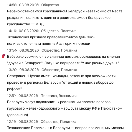
14:58
08.08.2026
Общество
Ребенок становится гражданином Беларуси независимо от места
рождения, если хоть один его родитель имеет белорусское
гражданство — МВД
14:16
08.08.2026
Общество, Политика
Тихановская призвала правозащитников дать экс-
политзаключенным понятный алгоритм помощи
13:54
08.08.2026
Общество, Политика
Бабарико усомнился во влиянии демсил, сославшись на мнения
"друзей в Беларуси", Латушко парировал: "У нас разные друзья"
13:20
08.08.2026
Общество, Политика
Северинец: Нужно иметь команды, готовые при возможности
провести в регионах Беларуси "от акций и новых выборов до
реформ"
12:51
08.08.2026
Политика, Экономика
Беларусь могут подключить к реализации проекта первого
грузового железнодорожного маршрута между РФ и Пакистаном
(дополнено)
12:16
08.08.2026
Общество, Политика
Тихановская: Перемены в Беларуси — вопрос времени, мы можем