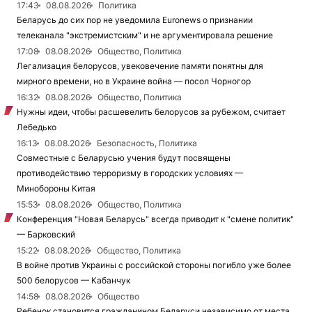
17:43
08.08.2026
Политика
Беларусь до сих пор не уведомила Euronews о признании
телеканала "экстремистским" и не аргументировала решение
17:08
08.08.2026
Общество, Политика
Легализация белорусов, увековечение памяти понятны для
мирного времени, но в Украине война — посол Чорногор
16:32
08.08.2026
Общество, Политика
Нужны идеи, чтобы расшевелить белорусов за рубежом, считает
Лебедько
16:13
08.08.2026
Безопасность, Политика
Совместные с Беларусью учения будут посвящены
противодействию терроризму в городских условиях —
Минобороны Китая
15:53
08.08.2026
Общество, Политика
Конференция "Новая Беларусь" всегда приводит к "смене политик"
— Барковский
15:22
08.08.2026
Общество, Политика
В войне против Украины с российской стороны погибло уже более
500 белорусов — Кабанчук
14:58
08.08.2026
Общество
Ребенок становится гражданином Беларуси независимо от места