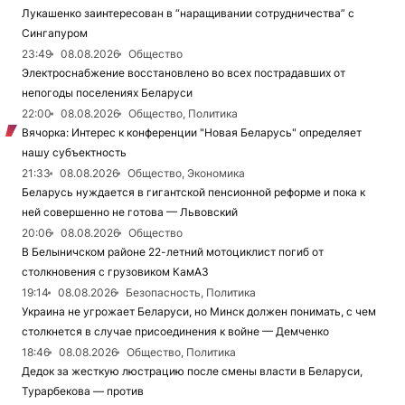
Лукашенко заинтересован в “наращивании сотрудничества” с
Сингапуром
23:49
08.08.2026
Общество
Электроснабжение восстановлено во всех пострадавших от
непогоды поселениях Беларуси
22:00
08.08.2026
Общество, Политика
Вячорка: Интерес к конференции "Новая Беларусь" определяет
нашу субъектность
21:33
08.08.2026
Общество, Экономика
Беларусь нуждается в гигантской пенсионной реформе и пока к
ней совершенно не готова — Львовский
20:06
08.08.2026
Общество
В Белыничском районе 22-летний мотоциклист погиб от
столкновения с грузовиком КамАЗ
19:14
08.08.2026
Безопасность, Политика
Украина не угрожает Беларуси, но Минск должен понимать, с чем
столкнется в случае присоединения к войне — Демченко
18:46
08.08.2026
Общество, Политика
Дедок за жесткую люстрацию после смены власти в Беларуси,
Турарбекова — против