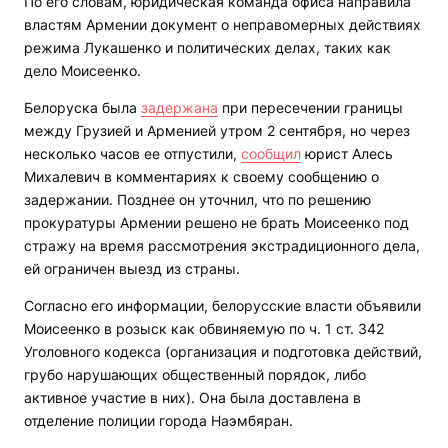
По его словам, юридическая команда офиса направила
властям Армении документ о неправомерных действиях
режима Лукашенко и политических делах, таких как
дело Моисеенко.
Белоруска была
задержана
при пересечении границы
между Грузией и Арменией утром 2 сентября, но через
несколько часов ее отпустили,
сообщил
юрист Алесь
Михалевич в комментариях к своему сообщению о
задержании. Позднее он уточнил, что по решению
прокуратуры Армении решено не брать Моисеенко под
стражу на время рассмотрения экстрадиционного дела,
ей ограничен выезд из страны.
Согласно его информации, белорусские власти объявили
Моисеенко в розыск как обвиняемую по ч. 1 ст. 342
Уголовного кодекса (организация и подготовка действий,
грубо нарушающих общественный порядок, либо
активное участие в них). Она была доставлена в
отделение полиции города Наэмбяран.