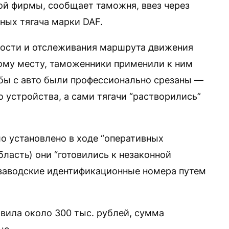
ой фирмы, сообщает таможня, ввез через
ных тягача марки DAF.
сности и отслеживания маршрута движения
ому месту, таможенники применили к ним
бы с авто были профессионально срезаны —
 устройства, а сами тягачи “растворились”
 установлено в ходе “оперативных
бласть) они “готовились к незаконной
 заводские идентификационные номера путем
вила около 300 тыс. рублей, сумма