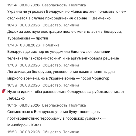
19:14
08.08.2026
Безопасность, Политика
Украина не угрожает Беларуси, но Минск должен понимать, с чем
столкнется в случае присоединения к войне — Демченко
18:46
08.08.2026
Общество, Политика
Дедок за жесткую люстрацию после смены власти в Беларуси,
Турарбекова — против
17:43
08.08.2026
Политика
Беларусь до сих пор не уведомила Euronews о признании
телеканала "экстремистским" и не аргументировала решение
17:08
08.08.2026
Общество, Политика
Легализация белорусов, увековечение памяти понятны для
мирного времени, но в Украине война — посол Чорногор
16:32
08.08.2026
Общество, Политика
Нужны идеи, чтобы расшевелить белорусов за рубежом, считает
Лебедько
16:13
08.08.2026
Безопасность, Политика
Совместные с Беларусью учения будут посвящены
противодействию терроризму в городских условиях —
Минобороны Китая
15:53
08.08.2026
Общество, Политика