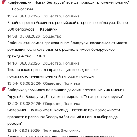
Конференция "Новая Беларусь" всегда приводит к "смене политик"
— Барковский
15:22
08.08.2026
Общество, Политика
В войне против Украины с российской стороны погибло уже более
500 белорусов — Кабанчук
14:58
08.08.2026
Общество
Ребенок становится гражданином Беларуси независимо от места
рождения, если хоть один его родитель имеет белорусское
гражданство — МВД
14:16
08.08.2026
Общество, Политика
Тихановская призвала правозащитников дать экс-
политзаключенным понятный алгоритм помощи
13:54
08.08.2026
Общество, Политика
Бабарико усомнился во влиянии демсил, сославшись на мнения
"друзей в Беларуси", Латушко парировал: "У нас разные друзья"
13:20
08.08.2026
Общество, Политика
Северинец: Нужно иметь команды, готовые при возможности
провести в регионах Беларуси "от акций и новых выборов до
реформ"
12:51
08.08.2026
Политика, Экономика
Беларусь могут подключить к реализации проекта первого