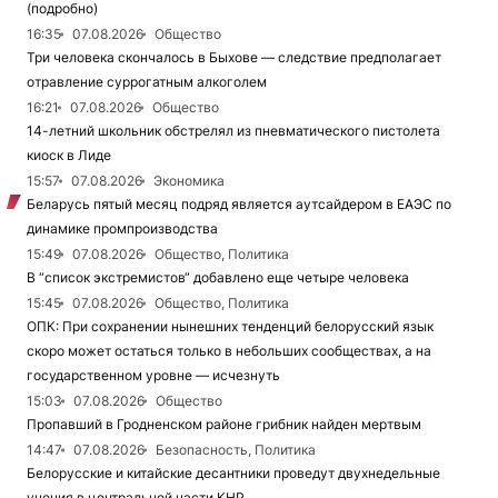
(подробно)
16:35
07.08.2026
Общество
Три человека скончалось в Быхове — следствие предполагает
отравление суррогатным алкоголем
16:21
07.08.2026
Общество
14-летний школьник обстрелял из пневматического пистолета
киоск в Лиде
15:57
07.08.2026
Экономика
Беларусь пятый месяц подряд является аутсайдером в ЕАЭС по
динамике промпроизводства
15:49
07.08.2026
Общество, Политика
В “список экстремистов“ добавлено еще четыре человека
15:45
07.08.2026
Общество, Политика
ОПК: При сохранении нынешних тенденций белорусский язык
скоро может остаться только в небольших сообществах, а на
государственном уровне — исчезнуть
15:03
07.08.2026
Общество
Пропавший в Гродненском районе грибник найден мертвым
14:47
07.08.2026
Безопасность, Политика
Белорусские и китайские десантники проведут двухнедельные
учения в центральной части КНР