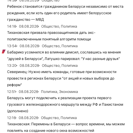
14:58
08.08.2026
Общество
Ребенок становится гражданином Беларуси независимо от места
рождения, если хоть один его родитель имеет белорусское
гражданство — МВД
14:16
08.08.2026
Общество, Политика
Тихановская призвала правозащитников дать экс-
политзаключенным понятный алгоритм помощи
13:54
08.08.2026
Общество, Политика
Бабарико усомнился во влиянии демсил, сославшись на мнения
"друзей в Беларуси", Латушко парировал: "У нас разные друзья"
13:20
08.08.2026
Общество, Политика
Северинец: Нужно иметь команды, готовые при возможности
провести в регионах Беларуси "от акций и новых выборов до
реформ"
12:51
08.08.2026
Политика, Экономика
Беларусь могут подключить к реализации проекта первого
грузового железнодорожного маршрута между РФ и Пакистаном
(дополнено)
12:16
08.08.2026
Общество, Политика
Тихановская: Перемены в Беларуси — вопрос времени, мы можем
повлиять на создание нового окна возможностей