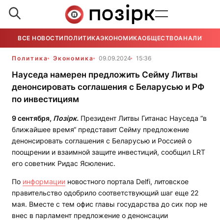
ВСЕ НОВОСТИ
ПОЛИТИКА
ЭКОНОМИКА
ОБЩЕСТВО
АНАЛИТИКА
Политика
Экономика
09.09.2024
15:36
Науседа намерен предложить Сейму Литвы
денонсировать соглашения с Беларусью и РФ
по инвестициям
9 сентября,
Позірк.
Президент Литвы Гитанас Науседа “в
ближайшее время“ представит Сейму предложение
денонсировать соглашения с Беларусью и Россией о
поощрении и взаимной защите инвестиций, сообщил LRT
его советник Ридас Ясюленис.
По
информации
новостного портала Delfi, литовское
правительство одобрило соответствующий шаг еще 22
мая. Вместе с тем офис главы государства до сих пор не
внес в парламент предложение о денонсации