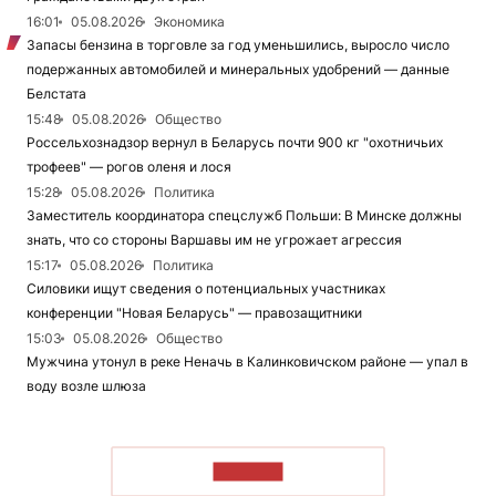
16:01
05.08.2026
Экономика
Запасы бензина в торговле за год уменьшились, выросло число
подержанных автомобилей и минеральных удобрений — данные
Белстата
15:48
05.08.2026
Общество
Россельхознадзор вернул в Беларусь почти 900 кг "охотничьих
трофеев" — рогов оленя и лося
15:28
05.08.2026
Политика
Заместитель координатора спецслужб Польши: В Минске должны
знать, что со стороны Варшавы им не угрожает агрессия
15:17
05.08.2026
Политика
Силовики ищут сведения о потенциальных участниках
конференции "Новая Беларусь" — правозащитники
15:03
05.08.2026
Общество
Мужчина утонул в реке Неначь в Калинковичском районе — упал в
воду возле шлюза
ЧИТАТЬ