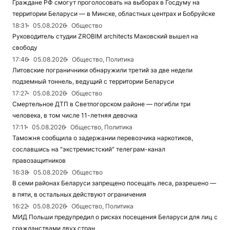
Граждане РФ смогут проголосовать на выборах в Госдуму на
территории Беларуси — в Минске, областных центрах и Бобруйске
18:31
05.08.2026
Общество
Руководитель студии ZROBIM architects Маковский вышел на
свободу
17:46
05.08.2026
Общество, Политика
Литовские пограничники обнаружили третий за две недели
подземный тоннель, ведущий с территории Беларуси
17:27
05.08.2026
Общество
Смертельное ДТП в Светлогорском районе — погибли три
человека, в том числе 11-летняя девочка
17:11
05.08.2026
Общество, Политика
Таможня сообщила о задержании перевозчика наркотиков,
сославшись на "экстремистский" телеграм-канал
правозащитников
16:38
05.08.2026
Общество
В семи районах Беларуси запрещено посещать леса, разрешено —
в пяти, в остальных действуют ограничения
16:22
05.08.2026
Общество, Политика
МИД Польши предупредил о рисках посещения Беларуси для лиц с
гражданствами двух стран