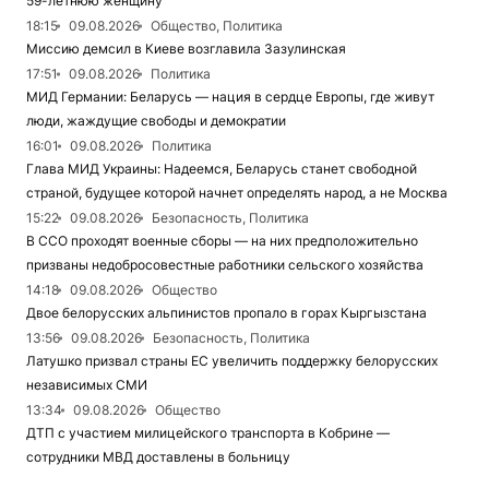
59-летнюю женщину
18:15
09.08.2026
Общество, Политика
Миссию демсил в Киеве возглавила Зазулинская
17:51
09.08.2026
Политика
МИД Германии: Беларусь — нация в сердце Европы, где живут
люди, жаждущие свободы и демократии
16:01
09.08.2026
Политика
Глава МИД Украины: Надеемся, Беларусь станет свободной
страной, будущее которой начнет определять народ, а не Москва
15:22
09.08.2026
Безопасность, Политика
В ССО проходят военные сборы — на них предположительно
призваны недобросовестные работники сельского хозяйства
14:18
09.08.2026
Общество
Двое белорусских альпинистов пропало в горах Кыргызстана
13:56
09.08.2026
Безопасность, Политика
Латушко призвал страны ЕС увеличить поддержку белорусских
независимых СМИ
13:34
09.08.2026
Общество
ДТП с участием милицейского транспорта в Кобрине —
сотрудники МВД доставлены в больницу