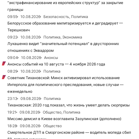
“экстрафинансирование из европейских структур” за закрытие
границы
09:55
10.08.2026
Безопасность, Политика
Белорусское образование милитаризируется и деградирует —
Терешкович
09:22
10.08.2026
Политика, Экономика
Лукашенко видит “значительный потенциал” в двусторонних
отношениях с Эквадором
09:04
10.08.2026
Анонсы
Анонсы событий на 10 августа — 4 ноября 2026 года
08:29
10.08.2026
Политика
Советник Тихановской: Минск активизировал использование
Интерпола для политического преследования, новые случаи —
еженедельно
23:13
09.08.2026
Политика
Тихановская: 2020 год показал, что жизнь умеет делать сюрпризы
19:21
09.08.2026
Общество, Политика
Миссию демсил в Киеве возглавила Зазулинская (дополнено)
18:28
09.08.2026
Общество
Смертельное ДТП в Сморгонском районе — водитель мопеда сбил