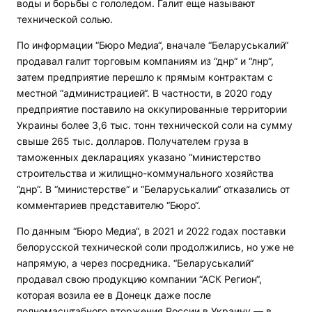
воды и борьбы с гололедом. Галит еще называют
технической солью.
По информации “Бюро Медиа“, вначале “Беларуськалий“
продавал галит торговым компаниям из “днр“ и “лнр“,
затем предприятие перешло к прямым контрактам с
местной “администрацией“. В частности, в 2020 году
предприятие поставило на оккупированные территории
Украины более 3,6 тыс. тонн технической соли на сумму
свыше 265 тыс. долларов. Получателем груза в
таможенных декларациях указано “министерство
строительства и жилищно-коммунального хозяйства
“днр“. В “министерстве“ и “Беларуськалии“ отказались от
комментариев представителю “Бюро“.
По данным “Бюро Медиа“, в 2021 и 2022 годах поставки
белорусской технической соли продолжились, но уже не
напрямую, а через посредника. “Беларуськалий“
продавал свою продукцию компании “АСК Регион“,
которая возила ее в Донецк даже после
полномасштабного вторжения России в Украину — в