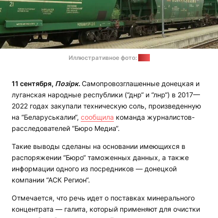
Иллюстративное фото:
lrt.lt
11 сентября,
Позірк.
Самопровозглашенные донецкая и
луганская народные республики (“днр“ и “лнр“) в 2017—
2022 годах закупали техническую соль, произведенную
на “Беларуськалии“,
сообщила
команда журналистов-
расследователей “Бюро Медиа“.
Такие выводы сделаны на основании имеющихся в
распоряжении “Бюро“ таможенных данных, а также
информации одного из посредников — донецкой
компании “АСК Регион“.
Отмечается, что речь идет о поставках минерального
концентрата — галита, который применяют для очистки