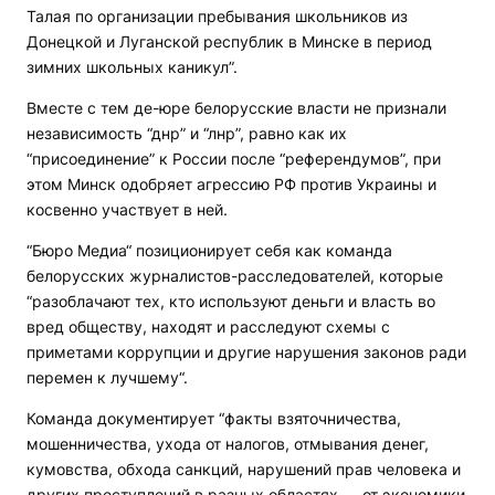
Талая по организации пребывания школьников из
Донецкой и Луганской республик в Минске в период
зимних школьных каникул”.
Вместе с тем де-юре белорусские власти не признали
независимость “днр” и “лнр”, равно как их
“присоединение” к России после “референдумов”, при
этом Минск одобряет агрессию РФ против Украины и
косвенно участвует в ней.
“Бюро Медиа“ позиционирует себя как команда
белорусских журналистов-расследователей, которые
“разоблачают тех, кто используют деньги и власть во
вред обществу, находят и расследуют схемы с
приметами коррупции и другие нарушения законов ради
перемен к лучшему“.
Команда документирует “факты взяточничества,
мошенничества, ухода от налогов, отмывания денег,
кумовства, обхода санкций, нарушений прав человека и
других преступлений в разных областях — от экономики