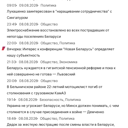
09:05
09.08.2026
Политика
Лукашенко заинтересован в “наращивании сотрудничества” с
Сингапуром
23:49
08.08.2026
Общество
Электроснабжение восстановлено во всех пострадавших от
непогоды поселениях Беларуси
22:00
08.08.2026
Общество, Политика
Вячорка: Интерес к конференции "Новая Беларусь" определяет
нашу субъектность
21:33
08.08.2026
Общество, Экономика
Беларусь нуждается в гигантской пенсионной реформе и пока к
ней совершенно не готова — Львовский
20:06
08.08.2026
Общество
В Белыничском районе 22-летний мотоциклист погиб от
столкновения с грузовиком КамАЗ
19:14
08.08.2026
Безопасность, Политика
Украина не угрожает Беларуси, но Минск должен понимать, с чем
столкнется в случае присоединения к войне — Демченко
18:46
08.08.2026
Общество, Политика
Дедок за жесткую люстрацию после смены власти в Беларуси,