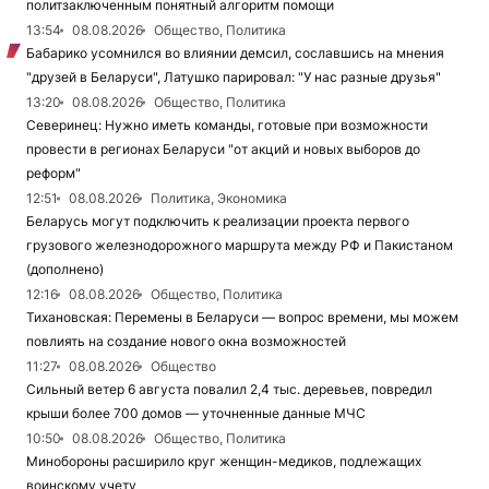
политзаключенным понятный алгоритм помощи
13:54
08.08.2026
Общество, Политика
Бабарико усомнился во влиянии демсил, сославшись на мнения
"друзей в Беларуси", Латушко парировал: "У нас разные друзья"
13:20
08.08.2026
Общество, Политика
Северинец: Нужно иметь команды, готовые при возможности
провести в регионах Беларуси "от акций и новых выборов до
реформ"
12:51
08.08.2026
Политика, Экономика
Беларусь могут подключить к реализации проекта первого
грузового железнодорожного маршрута между РФ и Пакистаном
(дополнено)
12:16
08.08.2026
Общество, Политика
Тихановская: Перемены в Беларуси — вопрос времени, мы можем
повлиять на создание нового окна возможностей
11:27
08.08.2026
Общество
Сильный ветер 6 августа повалил 2,4 тыс. деревьев, повредил
крыши более 700 домов — уточненные данные МЧС
10:50
08.08.2026
Общество, Политика
Минобороны расширило круг женщин-медиков, подлежащих
воинскому учету