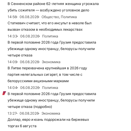
В Сенненском районе 62-летняя женщина угрожала
убить сожителя — возбуждено уголовное дело
14:56
06.08.2026
Общество, Политика
Статкевич считает, что его инсульт в неволе был
вызван отказом в необходимых лекарствах
14:33
06.08.2026
Политика
В первой половине 2026 года Грузия предоставила
убежище одному иностранцу, белорусы получили
четыре отказа
14:09
06.08.2026
Экономика
В Литве перехвачена крупнейшая в 2026 году
партия нелегальных сигарет, в том числе с
белорусскими акцизными марками
14:04
06.08.2026
Политика
В первой половине 2026 года Грузия предоставила
убежище одному иностранцу, белорусы получили
четыре отказа (подробно)
13:27
06.08.2026
Экономика
Доллар, евро и юань подорожали на биржевых
торгах 6 августа