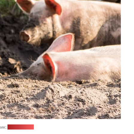
ик:
pixabay.com