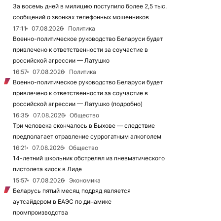
За восемь дней в милицию поступило более 2,5 тыс.
сообщений о звонках телефонных мошенников
17:11
07.08.2026
Политика
Военно-политическое руководство Беларуси будет
привлечено к ответственности за соучастие в
российской агрессии — Латушко
16:57
07.08.2026
Политика
Военно-политическое руководство Беларуси будет
привлечено к ответственности за соучастие в
российской агрессии — Латушко (подробно)
16:35
07.08.2026
Общество
Три человека скончалось в Быхове — следствие
предполагает отравление суррогатным алкоголем
16:21
07.08.2026
Общество
14-летний школьник обстрелял из пневматического
пистолета киоск в Лиде
15:57
07.08.2026
Экономика
Беларусь пятый месяц подряд является
аутсайдером в ЕАЭС по динамике
промпроизводства