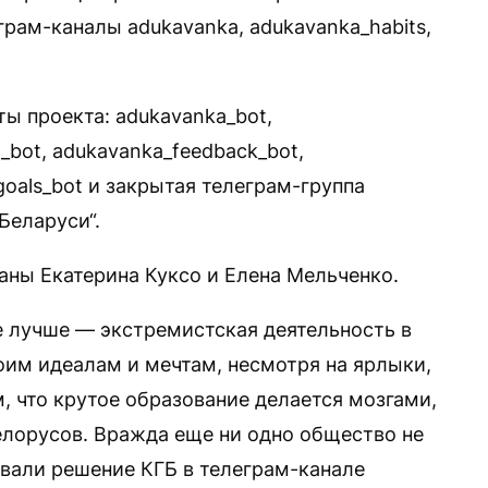
грам-каналы adukavanka, adukavanka_habits,
ы проекта: adukavanka_bot,
a_bot, adukavanka_feedback_bot,
goals_bot и закрытая телеграм-группа
Беларуси“.
ны Екатерина Куксо и Елена Мельченко.
е лучше — экстремистская деятельность в
им идеалам и мечтам, несмотря на ярлыки,
м, что крутое образование делается мозгами,
елорусов. Вражда еще ни одно общество не
вали решение КГБ в телеграм-канале