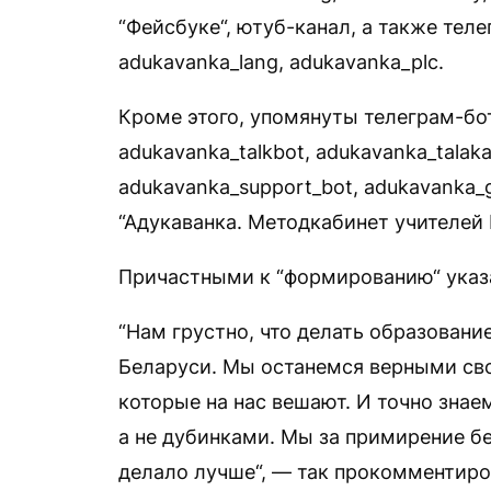
“Фейсбуке“, ютуб-канал, а также теле
adukavanka_lang, adukavanka_plc.
Кроме этого, упомянуты телеграм-бот
adukavanka_talkbot, adukavanka_talak
adukavanka_support_bot, adukavanka_
“Адукаванка. Методкабинет учителей 
Причастными к “формированию“ указа
“Нам грустно, что делать образовани
Беларуси. Мы останемся верными сво
которые на нас вешают. И точно знае
а не дубинками. Мы за примирение б
делало лучше“, — так прокомментиро