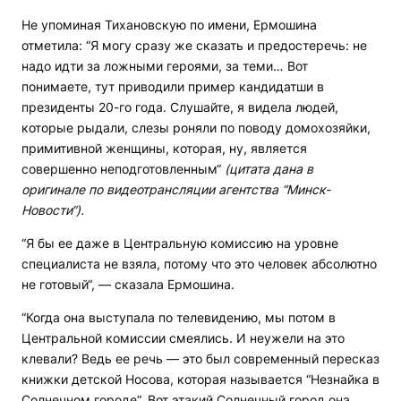
Не упоминая Тихановскую по имени, Ермошина
отметила: “Я могу сразу же сказать и предостеречь: не
надо идти за ложными героями, за теми… Вот
понимаете, тут приводили пример кандидатши в
президенты 20-го года. Слушайте, я видела людей,
которые рыдали, слезы роняли по поводу домохозяйки,
примитивной женщины, которая, ну, является
совершенно неподготовленным“
(цитата дана в
оригинале по видеотрансляции агентства “Минск-
Новости“).
“Я бы ее даже в Центральную комиссию на уровне
специалиста не взяла, потому что это человек абсолютно
не готовый“, — сказала Ермошина.
“Когда она выступала по телевидению, мы потом в
Центральной комиссии смеялись. И неужели на это
клевали? Ведь ее речь — это был современный пересказ
книжки детской Носова, которая называется “Незнайка в
Солнечном городе“. Вот этакий Солнечный город она