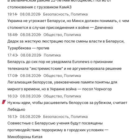
В Белыничском районе 22-летний мотоциклист погиб от
столкновения с грузовиком КамАЗ
19:14
08.08.2026
Безопасность, Политика
Украина не угрожает Беларуси, но Минск должен понимать, с чем
столкнется в случае присоединения к войне — Демченко
18:46
08.08.2026
Общество, Политика
Дедок за жесткую люстрацию после смены власти в Беларуси,
Турарбекова — против
17:43
08.08.2026
Политика
Беларусь до сих пор не уведомила Euronews о признании
телеканала "экстремистским" и не аргументировала решение
17:08
08.08.2026
Общество, Политика
Легализация белорусов, увековечение памяти понятны для
мирного времени, но в Украине война — посол Чорногор
16:32
08.08.2026
Общество, Политика
Нужны идеи, чтобы расшевелить белорусов за рубежом, считает
Лебедько
16:13
08.08.2026
Безопасность, Политика
Совместные с Беларусью учения будут посвящены
противодействию терроризму в городских условиях —
Минобороны Китая