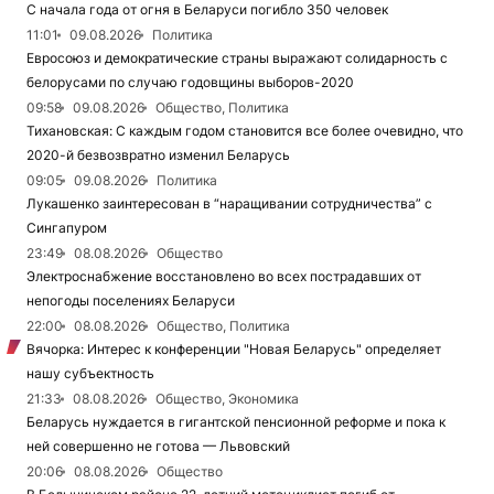
С начала года от огня в Беларуси погибло 350 человек
11:01
09.08.2026
Политика
Евросоюз и демократические страны выражают солидарность с
белорусами по случаю годовщины выборов-2020
09:58
09.08.2026
Общество, Политика
Тихановская: С каждым годом становится все более очевидно, что
2020-й безвозвратно изменил Беларусь
09:05
09.08.2026
Политика
Лукашенко заинтересован в “наращивании сотрудничества” с
Сингапуром
23:49
08.08.2026
Общество
Электроснабжение восстановлено во всех пострадавших от
непогоды поселениях Беларуси
22:00
08.08.2026
Общество, Политика
Вячорка: Интерес к конференции "Новая Беларусь" определяет
нашу субъектность
21:33
08.08.2026
Общество, Экономика
Беларусь нуждается в гигантской пенсионной реформе и пока к
ней совершенно не готова — Львовский
20:06
08.08.2026
Общество