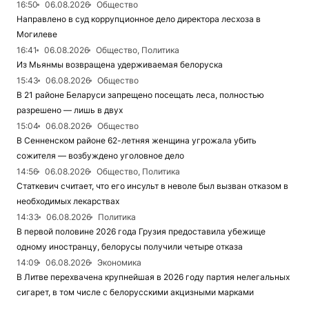
16:50
06.08.2026
Общество
Направлено в суд коррупционное дело директора лесхоза в
Могилеве
16:41
06.08.2026
Общество, Политика
Из Мьянмы возвращена удерживаемая белоруска
15:43
06.08.2026
Общество
В 21 районе Беларуси запрещено посещать леса, полностью
разрешено — лишь в двух
15:04
06.08.2026
Общество
В Сенненском районе 62-летняя женщина угрожала убить
сожителя — возбуждено уголовное дело
14:56
06.08.2026
Общество, Политика
Статкевич считает, что его инсульт в неволе был вызван отказом в
необходимых лекарствах
14:33
06.08.2026
Политика
В первой половине 2026 года Грузия предоставила убежище
одному иностранцу, белорусы получили четыре отказа
14:09
06.08.2026
Экономика
В Литве перехвачена крупнейшая в 2026 году партия нелегальных
сигарет, в том числе с белорусскими акцизными марками