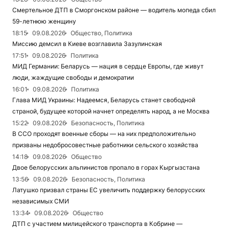
Смертельное ДТП в Сморгонском районе — водитель мопеда сбил
59-летнюю женщину
18:15
09.08.2026
Общество, Политика
Миссию демсил в Киеве возглавила Зазулинская
17:51
09.08.2026
Политика
МИД Германии: Беларусь — нация в сердце Европы, где живут
люди, жаждущие свободы и демократии
16:01
09.08.2026
Политика
Глава МИД Украины: Надеемся, Беларусь станет свободной
страной, будущее которой начнет определять народ, а не Москва
15:22
09.08.2026
Безопасность, Политика
В ССО проходят военные сборы — на них предположительно
призваны недобросовестные работники сельского хозяйства
14:18
09.08.2026
Общество
Двое белорусских альпинистов пропало в горах Кыргызстана
13:56
09.08.2026
Безопасность, Политика
Латушко призвал страны ЕС увеличить поддержку белорусских
независимых СМИ
13:34
09.08.2026
Общество
ДТП с участием милицейского транспорта в Кобрине —