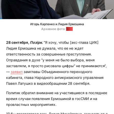
Игорь Карпенко и Лидия Ермошина
Архивное фото:
ЦИК
28 сентября,
Позірк
.
“Я хочу, чтобы [экс-глава ЦИК]
Лидия Ермошина не думала, что ее не ждет
ответственность за совершенные преступления.
Оправдания в духе “у меня не было выбора, меня
заставляли, я просто рисовала цифры“ не принимаются“,
—
заявил
замглавы Объединенного переходного
кабинета, глава Народного антикризисного управления
Павел Латушко в видеообращении 28 сентября.
Политик обратил внимание на участившиеся в последнее
время случаи появления Ермошиной в госСМИ и на
провластных мероприятиях.
“Я бы посоветовал вам, Лидия Михайловна, задуматься о