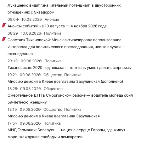
Лукашенко видит “значительный потенциал” в двусторонних
отношениях с Эквадором
09:04
10.08.2026
Анонсы
Анонсы событий на 10 августа — 4 ноября 2026 года
08:29
10.08.2026
Политика
Советник Тихановской: Минск активизировал использование
Интерпола для политического преследования, новые случаи —
еженедельно
23:13
09.08.2026
Политика
Тихановская: 2020 год показал, что жизнь умеет делать сюрпризы
19:21
09.08.2026
Общество, Политика
Миссию демсил в Киеве возглавила Зазулинская (дополнено)
18:28
09.08.2026
Общество
Смертельное ДТП в Сморгонском районе — водитель мопеда сбил
59-летнюю женщину
18:15
09.08.2026
Общество, Политика
Миссию демсил в Киеве возглавила Зазулинская
17:51
09.08.2026
Политика
МИД Германии: Беларусь — нация в сердце Европы, где живут
люди, жаждущие свободы и демократии