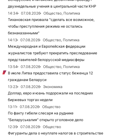
двухнедельные учения в центральной части КНР
14:34
07.08.2026
Общество, Политика
Тихановская призвала "сделать все возможное,
чтобы преступления режима не остались
безнаказанными"
14:13
07.08.2026
Общество, Политика
Международная и Европейская федерации
журналистов требуют прекратить преследование
представителей белорусской медиасферы
13:54
07.08.2026
Общество, Политика
В июле Литва предоставила статус беженца 12
гражданам Беларуси
13:23
07.08.2026
Экономика
Доллар, евро и юань подорожали на последних
биржевых торгах недели
13:11
07.08.2026
Общество
По факту гибели слесаря на руднике
"Беларуськалия" открыто уголовное дело
12:39
07.08.2026
Общество
Фигуранты дела о неуплате налогов в строительстве