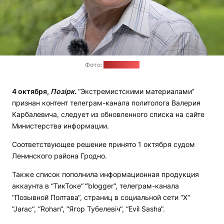
Фото:
"Наша Ніва"
4 октября,
Позірк
.
“Экстремистскими материалами“
признан контент телеграм-канала политолога Валерия
Карбалевича, следует из обновленного списка на сайте
Министерства информации.
Соответствующее решение принято 1 октября судом
Ленинского района Гродно.
Также список пополнила информационная продукция
аккаунта в “ТикТоке“
“
blogger“, телеграм-канала
“Позывной Полтава“, страниц в социальной сети “X“
“Jarac“, “Rohan“, “Ягор Тубелевiч“, “Evil Sasha“.