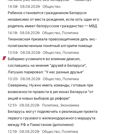
14:58
08.08.2026
Общество
Ребенок становится гражданином Беларуси
независимо от места рождения, если хоть один его
родитель имеет белорусское гражданство — МВД
14:16
08.08.2026
Общество, Политика
Тихановская призвала правозащитников дать экс-
политзаключенным понятный алгоритм помощи
13:54
08.08.2026
Общество, Политика
Бабарико усомнился во влиянии демсил,
сославшись на мнения "друзей в Беларуси",
Латушко парировал: "У нас разные друзья"
13:20
08.08.2026
Общество, Политика
Северинец: Нужно иметь команды, готовые при
возможности провести в регионах Беларуси "от
акций и новых выборов до реформ"
12:51
08.08.2026
Политика, Экономика
Беларусь могут подключить к реализации проекта
первого грузового железнодорожного маршрута
между РФ и Пакистаном (дополнено)
12:16
08.08.2026
Общество, Политика