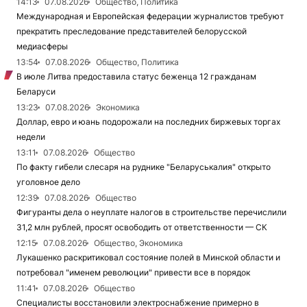
14:13
07.08.2026
Общество, Политика
Международная и Европейская федерации журналистов требуют
прекратить преследование представителей белорусской
медиасферы
13:54
07.08.2026
Общество, Политика
В июле Литва предоставила статус беженца 12 гражданам
Беларуси
13:23
07.08.2026
Экономика
Доллар, евро и юань подорожали на последних биржевых торгах
недели
13:11
07.08.2026
Общество
По факту гибели слесаря на руднике "Беларуськалия" открыто
уголовное дело
12:39
07.08.2026
Общество
Фигуранты дела о неуплате налогов в строительстве перечислили
31,2 млн рублей, просят освободить от ответственности — СК
12:15
07.08.2026
Общество, Экономика
Лукашенко раскритиковал состояние полей в Минской области и
потребовал "именем революции" привести все в порядок
11:41
07.08.2026
Общество
Специалисты восстановили электроснабжение примерно в