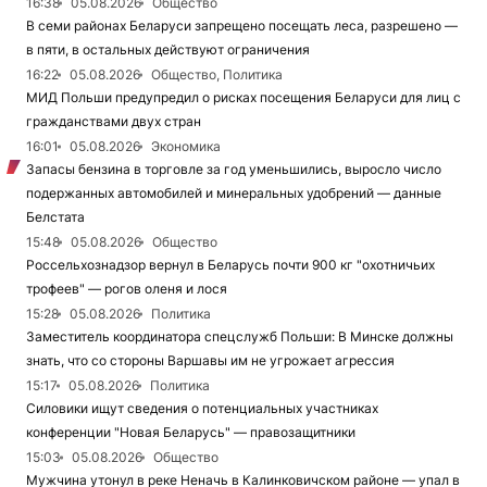
16:38
05.08.2026
Общество
В семи районах Беларуси запрещено посещать леса, разрешено —
в пяти, в остальных действуют ограничения
16:22
05.08.2026
Общество, Политика
МИД Польши предупредил о рисках посещения Беларуси для лиц с
гражданствами двух стран
16:01
05.08.2026
Экономика
Запасы бензина в торговле за год уменьшились, выросло число
подержанных автомобилей и минеральных удобрений — данные
Белстата
15:48
05.08.2026
Общество
Россельхознадзор вернул в Беларусь почти 900 кг "охотничьих
трофеев" — рогов оленя и лося
15:28
05.08.2026
Политика
Заместитель координатора спецслужб Польши: В Минске должны
знать, что со стороны Варшавы им не угрожает агрессия
15:17
05.08.2026
Политика
Силовики ищут сведения о потенциальных участниках
конференции "Новая Беларусь" — правозащитники
15:03
05.08.2026
Общество
Мужчина утонул в реке Неначь в Калинковичском районе — упал в