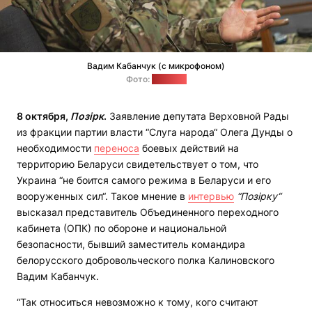
Вадим Кабанчук (с микрофоном)
Фото:
"Позірк"
8 октября,
Позірк
.
Заявление депутата Верховной Рады
из фракции партии власти “Слуга народа“ Олега Дунды о
необходимости
переноса
боевых действий на
территорию Беларуси свидетельствует о том, что
Украина “не боится самого режима в Беларуси и его
вооруженных сил“. Такое мнение в
интервью
“Позірку“
высказал представитель Объединенного переходного
кабинета (ОПК) по обороне и национальной
безопасности, бывший заместитель командира
белорусского добровольческого полка Калиновского
Вадим Кабанчук.
“Так относиться невозможно к тому, кого считают