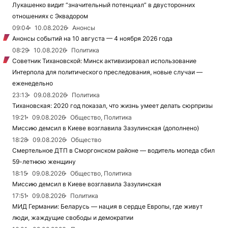
Лукашенко видит “значительный потенциал” в двусторонних
отношениях с Эквадором
09:04
10.08.2026
Анонсы
Анонсы событий на 10 августа — 4 ноября 2026 года
08:29
10.08.2026
Политика
Советник Тихановской: Минск активизировал использование
Интерпола для политического преследования, новые случаи —
еженедельно
23:13
09.08.2026
Политика
Тихановская: 2020 год показал, что жизнь умеет делать сюрпризы
19:21
09.08.2026
Общество, Политика
Миссию демсил в Киеве возглавила Зазулинская (дополнено)
18:28
09.08.2026
Общество
Смертельное ДТП в Сморгонском районе — водитель мопеда сбил
59-летнюю женщину
18:15
09.08.2026
Общество, Политика
Миссию демсил в Киеве возглавила Зазулинская
17:51
09.08.2026
Политика
МИД Германии: Беларусь — нация в сердце Европы, где живут
люди, жаждущие свободы и демократии