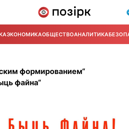
КА
ЭКОНОМИКА
ОБЩЕСТВО
АНАЛИТИКА
БЕЗОП
тским формированием“
ыць файна“