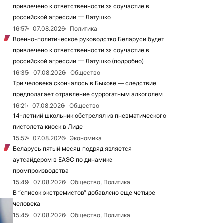
привлечено к ответственности за соучастие в
российской агрессии — Латушко
16:57
07.08.2026
Политика
Военно-политическое руководство Беларуси будет
привлечено к ответственности за соучастие в
российской агрессии — Латушко (подробно)
16:35
07.08.2026
Общество
Три человека скончалось в Быхове — следствие
предполагает отравление суррогатным алкоголем
16:21
07.08.2026
Общество
14-летний школьник обстрелял из пневматического
пистолета киоск в Лиде
15:57
07.08.2026
Экономика
Беларусь пятый месяц подряд является
аутсайдером в ЕАЭС по динамике
промпроизводства
15:49
07.08.2026
Общество, Политика
В “список экстремистов“ добавлено еще четыре
человека
15:45
07.08.2026
Общество, Политика