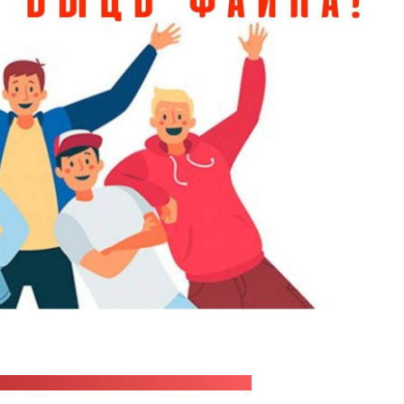
ы "Актыўным быць файна" в "Фейсбуке"