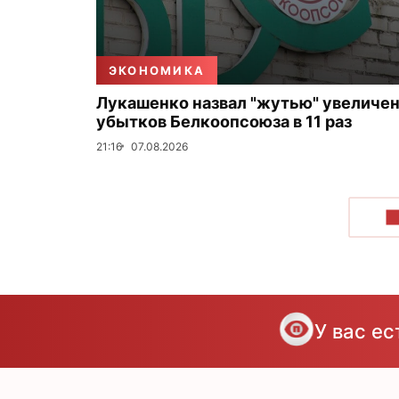
ЭКОНОМИКА
Лукашенко назвал "жутью" увеличе
убытков Белкоопсоюза в 11 раз
21:16
07.08.2026
П
У вас е