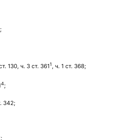
;
1
. 130, ч. 3 ст. 361
, ч. 1 ст. 368;
4
1
;
. 342;
;