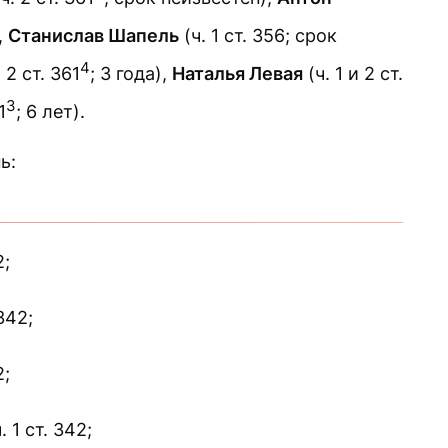
,
Станислав Шапель
(ч. 1 ст. 356; срок
4
и 2 ст. 361
; 3 года),
Наталья Левая
(ч. 1 и 2 ст.
3
1
; 6 лет).
ь:
2;
342;
2;
1 ст. 342;