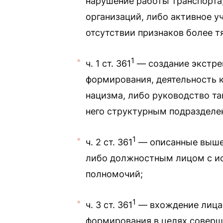
нарушение работы транспорта
организаций, либо активное у
отсутствии признаков более т
1
ч. 1 ст. 361
— создание экстре
формирования, деятельность 
нацизма, либо руководство т
него структурным подразделе
1
ч. 2 ст. 361
— описанные выше
либо должностным лицом с и
полномочий;
1
ч. 3 ст. 361
— вхождение лица 
формирования в целях соверш