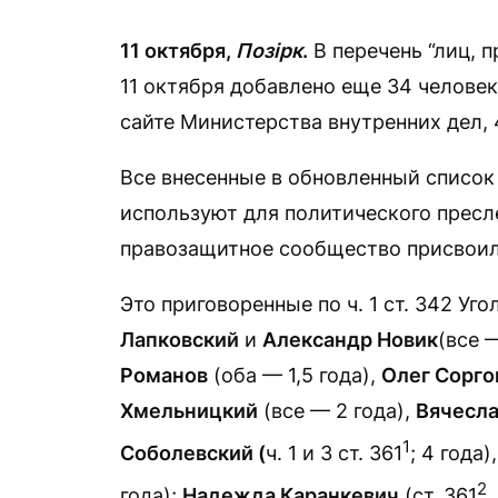
11 октября,
Позірк
.
В перечень “лиц, 
11 октября добавлено еще 34 человек
сайте Министерства внутренних дел, 
Все внесенные в обновленный список
используют для политического пресл
правозащитное сообщество присвоило
Это приговоренные по ч. 1 ст. 342 Уг
Лапковский
и
Александр Новик
(все —
Романов
(оба — 1,5 года),
Олег Сорго
Хмельницкий
(все — 2 года),
Вячесла
1
Соболевский (
ч. 1 и 3 ст. 361
; 4 года)
2
года);
Надежда Каранкевич
(ст. 361
,