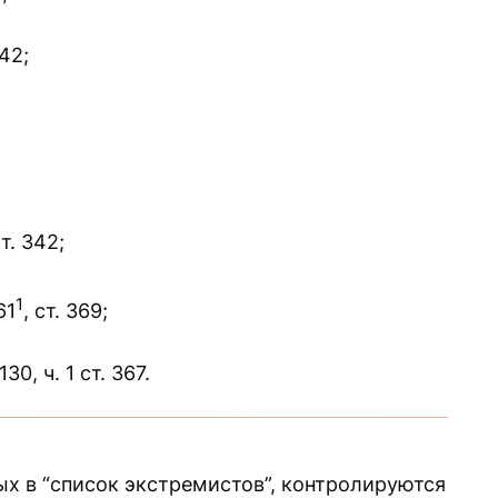
42;
т. 342;
1
61
, ст. 369;
0, ч. 1 ст. 367.
х в “список экстремистов”, контролируются