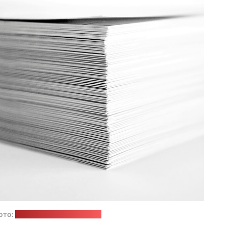
ото:
Ron Dyar / unsplash.com