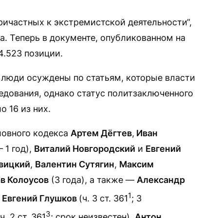
причастных к экстремистской деятельности“,
а. Теперь в документе, опубликованном на
4.523 позиции.
 люди осуждены по статьям, которые власти
едования, однако статус политзаключенного
 16 из них.
оловного кодекса
Артем Дёгтев
,
Иван
 1 год),
Виталий Новгородский
и
Евгений
вицкий
,
Валентин Сутягин
,
Максим
в Колоусов
(3 года), а также —
Александр
1
,
Евгений Глушков
(ч. 3 ст. 361
; 3
3
 ч. 2 ст. 361
; срок неизвестен),
Антон