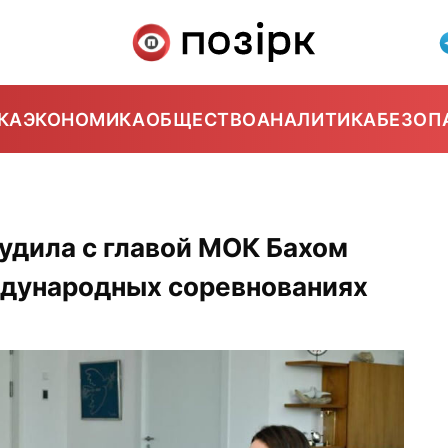
КА
ЭКОНОМИКА
ОБЩЕСТВО
АНАЛИТИКА
БЕЗОП
удила с главой МОК Бахом
ждународных соревнованиях