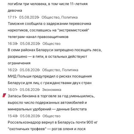
погибли три человека, в том числе 11-летняя
девочка
17:11
05.08.2026
Общество, Политика
Таможня сообщила о задержании перевозчика
наркотиков, сославшись на "экстремистский"
телеграм-канал правозащитников
16:38
05.08.2026
Общество
В семи районах Беларуси запрещено посещать леса,
разрешено — в пяти, в остальных действуют
ограничения
16:22
05.08.2026
Общество, Политика
МИД Польши предупредил о рисках посещения
Беларуси для лиц с гражданствами двух стран
16:01
05.08.2026
Экономика
Запасы бензина в торговле за год уменьшились,
выросло число подержанных автомобилей и
минеральных удобрений — данные Белстата
15:48
05.08.2026
Общество
Россельхознадзор вернул в Беларусь почти 900 кг
"охотничьих трофеев" — рогов оленя и лося