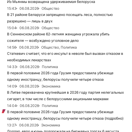
Из Мьянмы возвращена удерживаемая белоруска
15:43
06.08.2026
Общество
В 21 районе Беларуси запрещено посещать леса, полностью
разрешено — лишь в двух
15:04
06.08.2026
Общество
В Сенненском районе 62-летняя женщина угрожала убить
сожителя — возбуждено уголовное дело
14:56
06.08.2026
Общество, Политика
Статкевич считает, что его инсульт в неволе был вызван отказом в
необходимых лекарствах
14:33
06.08.2026
Политика
В первой половине 2026 года Грузия предоставила убежище
одному иностранцу, белорусы получили четыре отказа
14:09
06.08.2026
Экономика
В Литве перехвачена крупнейшая в 2026 году партия нелегальных
сигарет, в том числе с белорусскими акцизными марками
14:04
06.08.2026
Политика
В первой половине 2026 года Грузия предоставила убежище
одному иностранцу, белорусы получили четыре отказа (подробно)
13:27
06.08.2026
Экономика
Доллар, евро и юань подорожали на биржевых торгах 6 августа