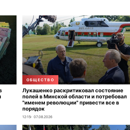
ОБЩЕСТВО
в
Лукашенко раскритиковал состояние
н
полей в Минской области и потребовал
"именем революции" привести все в
порядок
12:15
07.08.2026