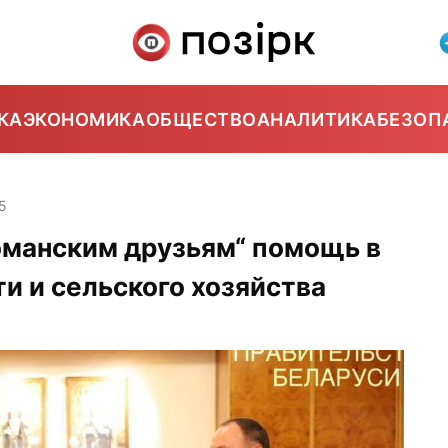
КА
ЭКОНОМИКА
ОБЩЕСТВО
АНАЛИТИКА
БЕЗОП
5
оманским друзьям“ помощь в
и и сельского хозяйства